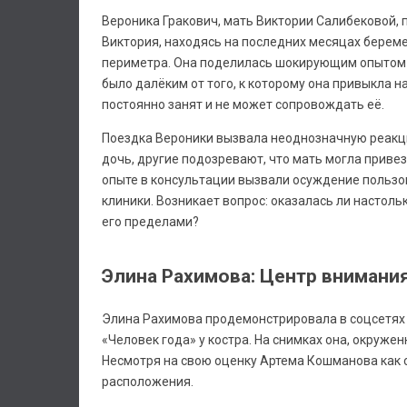
Вероника Гракович, мать Виктории Салибековой, 
Виктория, находясь на последних месяцах берем
периметра. Она поделилась шокирующим опытом 
было далёким от того, к которому она привыкла на
постоянно занят и не может сопровождать её.
Поездка Вероники вызвала неоднозначную реакци
дочь, другие подозревают, что мать могла приве
опыте в консультации вызвали осуждение пользо
клиники. Возникает вопрос: оказалась ли настол
его пределами?
Элина Рахимова: Центр внимания
Элина Рахимова продемонстрировала в соцсетях 
«Человек года» у костра. На снимках она, окруж
Несмотря на свою оценку Артема Кошманова как 
расположения.