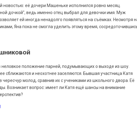
 новостью: её дочери Машеньке исполнился ровно месяц.
иной дочкой", ведь именно отец выбрал для девочки имя. Муж
позволяет ей иногда ненадолго появляться на съёмках. Несмотря н
ками, Яна пока не смогла уделить этому время, сосредоточившис
ашниковой
 в неловкое положение парней, подумывающих о выходе из шоу.
ее сближаются и неохотнее заселяются. Бывшая участница Катя
 чересчур молод, сравнив их с учениками из школьного двора. Её
ды. Возникает вопрос: имеет ли Катя ещё шансы на внимание
перспектив?
ы