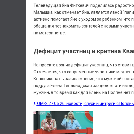
Телеведущая Яна Фиткевич поделилась радостной
Малышка, как отмечает Яна, является явной "пап
активно помогает Яне с уходом за ребёнком, что 
обещания познакомить зрителей с новыми участни
на материнстве.
Дефицит участниц и критика Кв
На проекте возник дефицит участниц, что ставит
Отмечается, что современные участники медленн
Квашникова выразила мнение, что мужской состав
подруга Елена Тепловодская разделяет эти взгля
мужчин, в то время как для Елены на Поляне нет 
ДОМ-2 27.06.26: новости, слухи и интриги с Полян