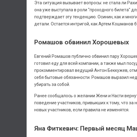
Эта ситуация вызывает вопросы: не стала ли Ра
она уже выступала в роли "проходного билета" 
подтверждает эту тенденцию. Осинин, как и многи
детали. Остается интригой, как Артем Кошманов 
Ромашов обвинил Хорошевых
Евгений Ромашов публично обвинил пару Хорошевы
готовил еду для всей компании, а также мыл по
прокомментировал ведущий Антон Беккужев, отмет
себя бытовые обязанности. Ромашов выразил недо
убирать за собой.
Ранее сообщалось о желании Жени и Насти вернут
поведение участников, привыкших к тому, что за 
новых участников, если правила не изменятся.
Яна Фиткевич: Первый месяц М