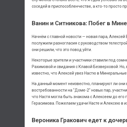
соседей в приспособленчестве, а кто-то просто п
Ванин и Ситникова: Побег в Ми
Начнём с главной новости — новая пара, Алексей 
послужили разногласия с руководством телестро
они решили, что это повод уйти.
Некоторые зрители и участники ставили под сомн
Рахимовой и свидания с Клавой Безверховой. Но, 
известно, что Алексей увез Настю в Минеральные 
На данный момент неизвестно, планируют ли они 
востребованности на "Доме-2" новых пар, участн
что Настя могла быть знакома с Алексеем до его 
Герасимова. Пожелаем удачи Насте и Алексею в и
Вероника Гракович едет к дочер