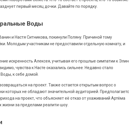
разднует первый месяц дочки. Давайте по порядку.
неральные Воды
Ванин и Настя Ситникова, покинули Поляну. Причиной тому
йки. Молодым участникам не предоставили отдельную комнату, и
ение искренность Алексея, учитывая его прошлые симпатии к Элин
видимо, чувства к Насте оказались сильнее. Недавно стало
Воды, к себе домой.
возвращаться на проект. Также остается открытым вопрос о
ики которых не обладают значительной аудиторией. Предполагаетс
прихода на проект, что объясняет её отказ от ухаживаний Артёма
х жизни за пределами реалити-шоу.
и