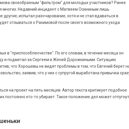
химова своеобразным "фильтром" для молодых участников? Ранее
для многих. Недавний инцидент с Матвеем Осининым лишь
е другие, испытал разочарование, хотя и не стал вдаваться в
будет отзываться о Рахимовой после своего возможного ухода.
х в "приспособленчестве". По его словам, в течение месяца он
суду и подметал за Сергеем и Женей Дорожкиными. Ситуацию
ив, что Хорошевы не видят проблемы в том, что Евгений берет н
вольство, заявив, что у них с супругой выработана привычка сраз
ься на проект на пять месяцев. Автор текста критикует подобное
них постоянно кто-то убирает. Такое положение дел может отпугну
ашеньки