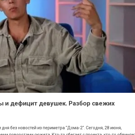
лы и дефицит девушек. Разбор свежих
и дня без новостей из периметра "Дома-2". Сегодня, 28 июня,
семи поворотами сюжета. Кто-то сбегает с проекта, кто-то обвиняе