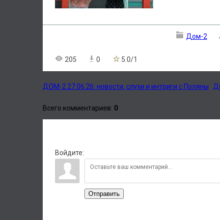
Дом-2
205
0
5.0
/
1
ДОМ-2 27.06.26: новости, слухи и интриги с Поляны
Д
Всего комментариев
:
0
Войдите:
Отправить