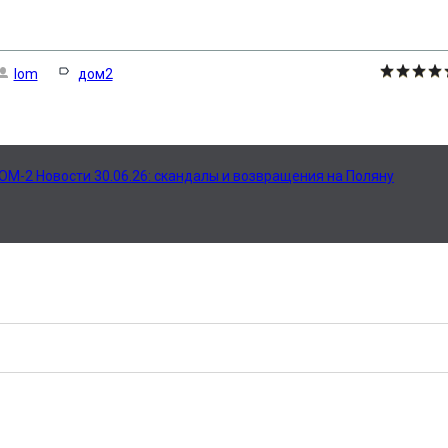
lom
дом2
ОМ-2 Новости 30.06.26: скандалы и возвращения на Поляну