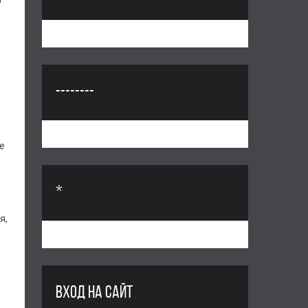
--------
е
*
я,
ВХОД НА САЙТ