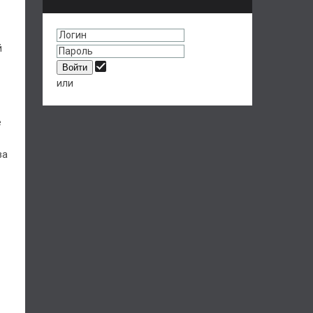
й
или
ё
за