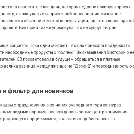
приехала навестить свою дочь, которая недавно покинула проект.
енности, столкнулась с непривычной реальностью жизни вне
посещения обычной женской консультации, где отношение враче
 проекте. Виктория также упомянула, что её супруг Тигран
ю в соцсетях. Пока одни считают, что она приехала поддержать
зти необходимые продукты с "поляны". Высказывания Виктории о е
вателей. Ей посоветовали в будущем обращаться в платные
ько велика разница между жизнью на "Доме-2" и повседневностью 
 и фильтр для новичков
кадры с празднования окончания очередного тура конкурса
енная молодыми парнями, наслаждалась ролью центра внимания.
страдающего нарциссизмом, она активно добивалась его