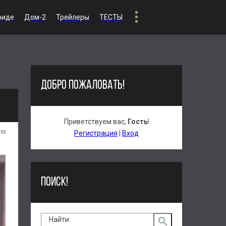
риде
Дом-2
Трейлеры
ТЕСТЫ
ДОБРО ПОЖАЛОВАТЬ!
Приветствуем вас
,
Гость
!
:55
Регистрация
|
Вход
ПОИСК!