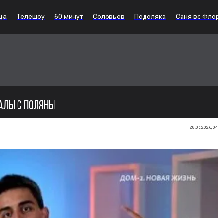
ца
Телешоу
60 минут
Соловьев
Подоляка
Саня во Фло
ДАЛЫ С ПОЛЯНЫ
28.06.2026, 04