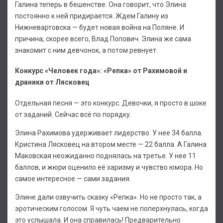
Галина теперь в бешенстве. Она говорит, что Элина
постоянно к ней придирается. Ждем Галину из
Нижневартовска — будет новая война на Поляне. И
причина, скорее всего, Влад Попович. Элина же сама
знакомит с ним девчонок, а потом ревнует.
Конкурс «Человек года»: «Репка» от Рахимовой и
драники от Лясковец
Отдельная песня — это конкурс. Девочки, я просто в шоке
от заданий. Сейчас всё по порядку.
Элина Рахимова удерживает лидерство. У нее 34 балла.
Кристина Лясковец на втором месте — 22 балла. А Галина
Маковская неожиданно поднялась на третье. У нее 11
баллов, и жюри оценило её харизму и чувство юмора. Но
самое интересное — сами задания.
Элине дали озвучить сказку «Репка». Но не просто так, а
эротическим голосом. Я чуть чаем не поперхнулась, когда
это услышала. И она справилась! Предварительно