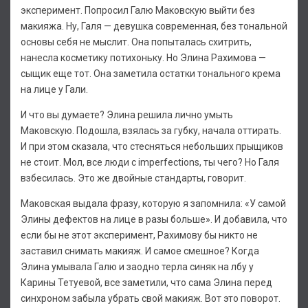
эксперимент. Попросил Галю Маковскую выйти без
макияжа. Ну, Галя — девушка современная, без тональной
основы себя не мыслит. Она попыталась схитрить,
нанесла косметику потихоньку. Но Элина Рахимова —
сыщик еще тот. Она заметила остатки тонального крема
на лице у Гали.
И что вы думаете? Элина решила лично умыть
Маковскую. Подошла, взялась за губку, начала оттирать.
И при этом сказала, что стесняться небольших прыщиков
не стоит. Мол, все люди с imperfections, ты чего? Но Галя
взбесилась. Это же двойные стандарты, говорит.
Маковская выдала фразу, которую я запомнила: «У самой
Элины дефектов на лице в разы больше». И добавила, что
если бы не этот эксперимент, Рахимову бы никто не
заставил снимать макияж. И самое смешное? Когда
Элина умывала Галю и заодно терла синяк на лбу у
Карины Тетуевой, все заметили, что сама Элина перед
синхроном забыла убрать свой макияж. Вот это поворот.