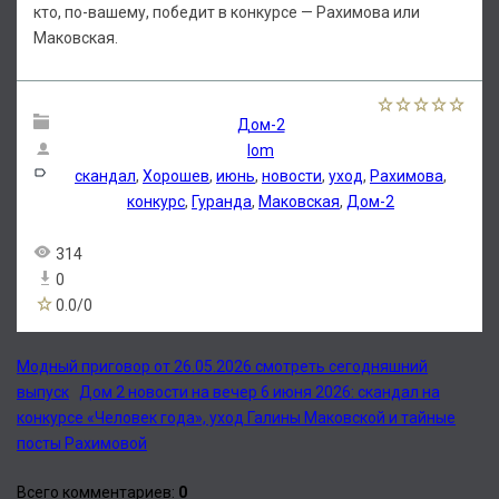
кто, по-вашему, победит в конкурсе — Рахимова или
Маковская.
Дом-2
lom
скандал
,
Хорошев
,
июнь
,
новости
,
уход
,
Рахимова
,
конкурс
,
Гуранда
,
Маковская
,
Дом-2
314
0
0.0
/
0
Модный приговор от 26.05.2026 смотреть сегодняшний
выпуск
Дом 2 новости на вечер 6 июня 2026: скандал на
конкурсе «Человек года», уход Галины Маковской и тайные
посты Рахимовой
Всего комментариев
:
0