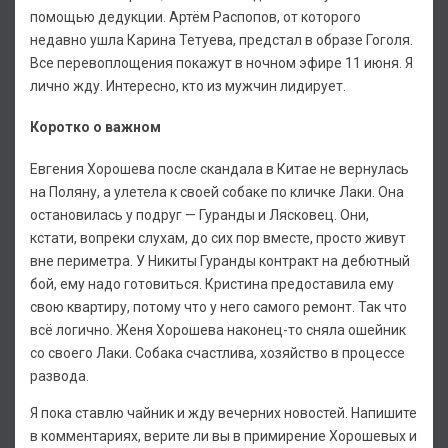
помощью дедукции. Артём Распопов, от которого
недавно ушла Карина Тетуева, предстал в образе Гоголя.
Все перевоплощения покажут в ночном эфире 11 июня. Я
лично жду. Интересно, кто из мужчин лидирует.
Коротко о важном
Евгения Хорошева после скандала в Китае не вернулась
на Поляну, а улетела к своей собаке по кличке Лаки. Она
остановилась у подруг — Гуранды и Лясковец. Они,
кстати, вопреки слухам, до сих пор вместе, просто живут
вне периметра. У Никиты Гуранды контракт на дебютный
бой, ему надо готовиться. Кристина предоставила ему
свою квартиру, потому что у него самого ремонт. Так что
всё логично. Женя Хорошева наконец-то сняла ошейник
со своего Лаки. Собака счастлива, хозяйство в процессе
развода.
Я пока ставлю чайник и жду вечерних новостей. Напишите
в комментариях, верите ли вы в примирение Хорошевых и