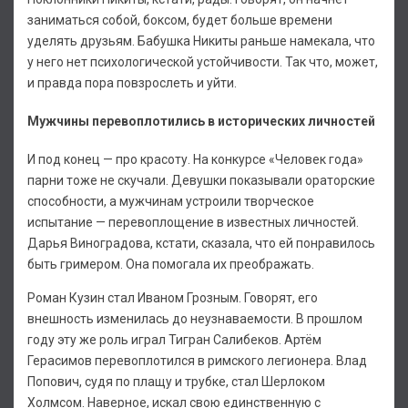
заниматься собой, боксом, будет больше времени
уделять друзьям. Бабушка Никиты раньше намекала, что
у него нет психологической устойчивости. Так что, может,
и правда пора повзрослеть и уйти.
Мужчины перевоплотились в исторических личностей
И под конец — про красоту. На конкурсе «Человек года»
парни тоже не скучали. Девушки показывали ораторские
способности, а мужчинам устроили творческое
испытание — перевоплощение в известных личностей.
Дарья Виноградова, кстати, сказала, что ей понравилось
быть гримером. Она помогала их преображать.
Роман Кузин стал Иваном Грозным. Говорят, его
внешность изменилась до неузнаваемости. В прошлом
году эту же роль играл Тигран Салибеков. Артём
Герасимов перевоплотился в римского легионера. Влад
Попович, судя по плащу и трубке, стал Шерлоком
Холмсом. Наверное, искал свою единственную с