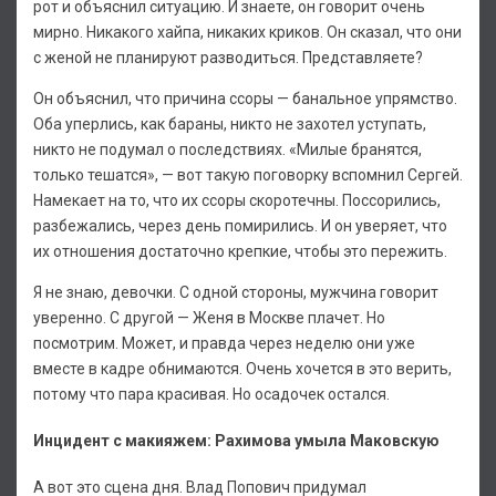
рот и объяснил ситуацию. И знаете, он говорит очень
мирно. Никакого хайпа, никаких криков. Он сказал, что они
с женой не планируют разводиться. Представляете?
Он объяснил, что причина ссоры — банальное упрямство.
Оба уперлись, как бараны, никто не захотел уступать,
никто не подумал о последствиях. «Милые бранятся,
только тешатся», — вот такую поговорку вспомнил Сергей.
Намекает на то, что их ссоры скоротечны. Поссорились,
разбежались, через день помирились. И он уверяет, что
их отношения достаточно крепкие, чтобы это пережить.
Я не знаю, девочки. С одной стороны, мужчина говорит
уверенно. С другой — Женя в Москве плачет. Но
посмотрим. Может, и правда через неделю они уже
вместе в кадре обнимаются. Очень хочется в это верить,
потому что пара красивая. Но осадочек остался.
Инцидент с макияжем: Рахимова умыла Маковскую
А вот это сцена дня. Влад Попович придумал