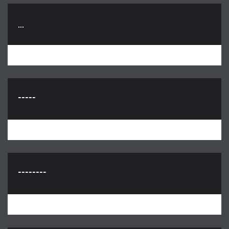
...
-----
--------