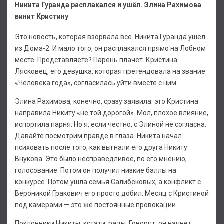
Никита Гуранда расплакался и ушёл. Элина Рахимова
винит Кристину
Это новость, которая взорвала всё. Никита Гуранда ушел
из Дома-2. И мало того, он расплакался прямо на Лобном
месте. Представляете? Парень плачет. Кристина
Лясковец, его девушка, которая претендовала на звание
«Человека года», согласилась уйти вместе с ним.
Элина Рахимова, конечно, сразу заявила: это Кристина
направила Никиту «не той дорогой». Мол, плохое влияние,
испортила парня. Но я, если честно, с Элиной не согласна.
Давайте посмотрим правде в глаза. Никита начал
психовать после того, как выгнали его друга Никиту
Внукова. Это было несправедливое, по его мнению,
голосование. Потом он получил низкие баллы на
конкурсе. Потом ушла семья Салибековых, а конфликт с
Вероникой Гракович его просто добил. Месяц с Кристиной
под камерами — это же постоянные провокации.
Поклонники Никиты, кстати, рады. Говорят, он начнет