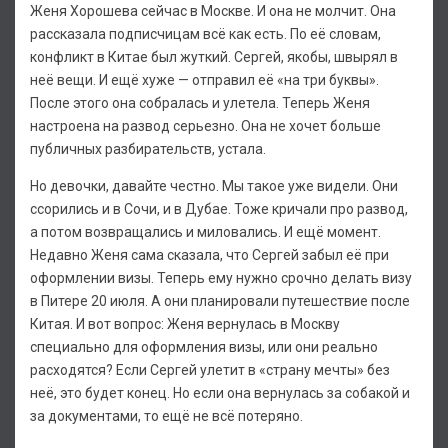
Женя Хорошева сейчас в Москве. И она не молчит. Она
рассказала подписчицам всё как есть. По её словам,
конфликт в Китае был жуткий. Сергей, якобы, швырял в
неё вещи. И ещё хуже — отправил её «на три буквы».
После этого она собралась и улетела. Теперь Женя
настроена на развод серьезно. Она не хочет больше
публичных разбирательств, устала.
Но девочки, давайте честно. Мы такое уже видели. Они
ссорились и в Сочи, и в Дубае. Тоже кричали про развод,
а потом возвращались и миловались. И ещё момент.
Недавно Женя сама сказала, что Сергей забыл её при
оформлении визы. Теперь ему нужно срочно делать визу
в Питере 20 июля. А они планировали путешествие после
Китая. И вот вопрос: Женя вернулась в Москву
специально для оформления визы, или они реально
расходятся? Если Сергей улетит в «страну мечты» без
неё, это будет конец. Но если она вернулась за собакой и
за документами, то ещё не всё потеряно.