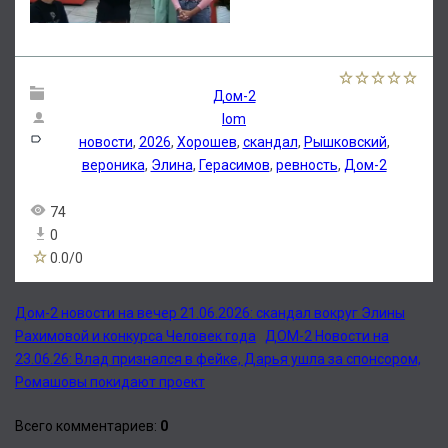
Дом-2
lom
новости
,
2026
,
Хорошев
,
скандал
,
Рышковский
,
вероника
,
Элина
,
Герасимов
,
ревность
,
Дом-2
74
0
0.0
/
0
Дом-2 новости на вечер 21.06.2026: скандал вокруг Элины
Рахимовой и конкурса Человек года
ДОМ-2 Новости на
23.06.26: Влад признался в фейке, Дарья ушла за спонсором,
Ромашовы покидают проект
Всего комментариев
:
0