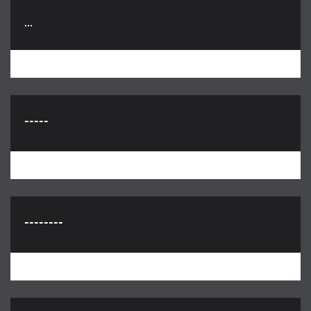
...
-----
--------