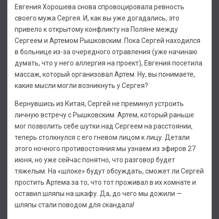
Евгения Хорошева снова спровоцировала ревность
своего мужа Сергея. И, как вы уже догадались, это
привело к открытому конфликту на Поляне между
Сергеем и Артемом Рышковским. Пока Сергей находился
в больнице из-за очередного отравления (уже начинаю
думать, что у него аллергия на проект), Евгения посетила
массаж, который организовал Артем. Ну, вы понимаете,
какие мысли могли возникнуть у Сергея?
Вернувшись из Китая, Сергей не преминул устроить
личную встречу с Рышковским. Артем, который раньше
мог позволить себе шутки над Сергеем на расстоянии,
теперь столкнулся с его гневом лицом к лицу. Детали
этого ночного противостояния мы узнаем из эфиров 27
июня, но уже сейчас понятно, что разговор будет
тяжелым. На «шлоке» будут обсуждать, сможет ли Сергей
простить Артема за то, что тот проживал в их комнате и
оставил шляпы на шкафу. Да, до чего мы дожили —
шляпы стали поводом для скандала!