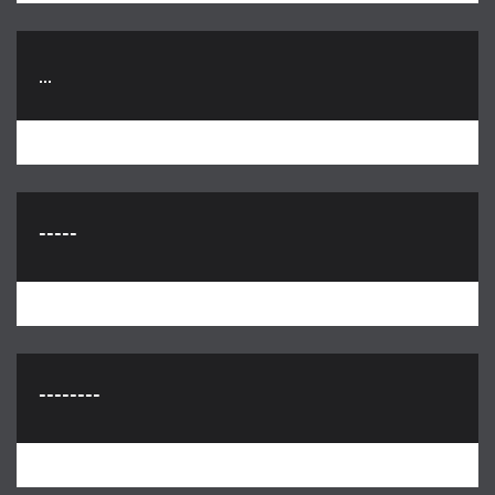
...
-----
--------