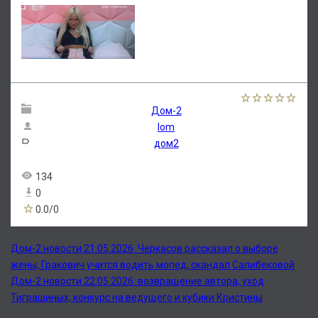
Дом-2
lom
дом2
134
0
0.0
/
0
Дом-2 новости 21.05.2026: Черкасов рассказал о выборе
жены, Гракович учится водить мопед, скандал Салибековой
Дом-2 новости 22.05.2026: возвращение автора, уход
Тиграшиных, конкурс на ведущего и кубики Кристины