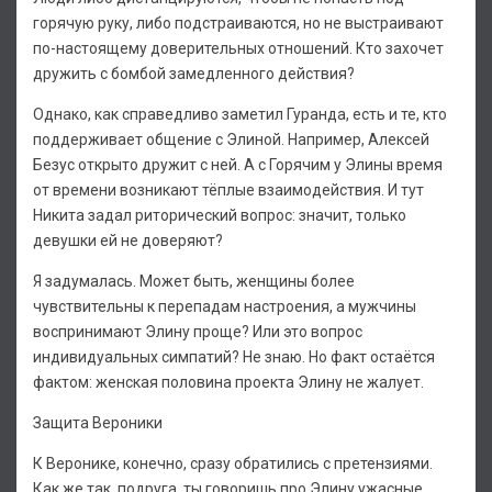
горячую руку, либо подстраиваются, но не выстраивают
по-настоящему доверительных отношений. Кто захочет
дружить с бомбой замедленного действия?
Однако, как справедливо заметил Гуранда, есть и те, кто
поддерживает общение с Элиной. Например, Алексей
Безус открыто дружит с ней. А с Горячим у Элины время
от времени возникают тёплые взаимодействия. И тут
Никита задал риторический вопрос: значит, только
девушки ей не доверяют?
Я задумалась. Может быть, женщины более
чувствительны к перепадам настроения, а мужчины
воспринимают Элину проще? Или это вопрос
индивидуальных симпатий? Не знаю. Но факт остаётся
фактом: женская половина проекта Элину не жалует.
Защита Вероники
К Веронике, конечно, сразу обратились с претензиями.
Как же так, подруга, ты говоришь про Элину ужасные