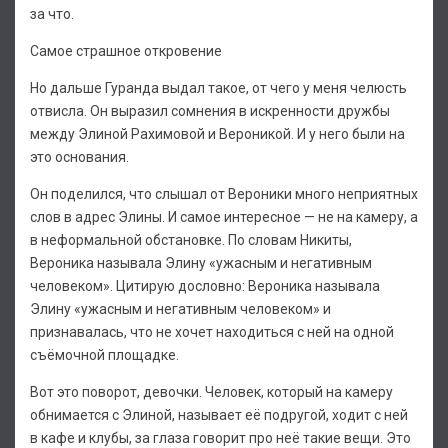
за что.
Самое страшное откровение
Но дальше Гуранда выдал такое, от чего у меня челюсть
отвисла. Он выразил сомнения в искренности дружбы
между Элиной Рахимовой и Вероникой. И у него были на
это основания.
Он поделился, что слышал от Вероники много неприятных
слов в адрес Элины. И самое интересное — не на камеру, а
в неформальной обстановке. По словам Никиты,
Вероника называла Элину «ужасным и негативным
человеком». Цитирую дословно: Вероника называла
Элину «ужасным и негативным человеком» и
признавалась, что не хочет находиться с ней на одной
съёмочной площадке.
Вот это поворот, девочки. Человек, который на камеру
обнимается с Элиной, называет её подругой, ходит с ней
в кафе и клубы, за глаза говорит про неё такие вещи. Это