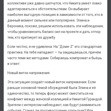
коллективе уже давно шепчутся, что Никита умеет ловко
адаптироваться к обстоятельствам. Он выбирает
наиболее выгодную позицию в зависимости от того, кто в
данный момент сильнее или популярнее. Элина и
Вероника, похоже, решили использовать эти наблюдения,
чтобы уравновесить баланс сил на проекте и дать отпор
тем, кто критикует их дружбу.
Если честно, я не удивлена. На "Доме-2" это стандартная
практика. На тебя нападают — ты защищаешься, причём
часто теми же методами. Собираешь компромат и бьёшь
в ответ.
Новый виток напряжения
Эта ситуация создаёт новый виток напряжения. Если
раньше основной темой обсуждений была Элина и её
одиночество, то теперь фокус может сместиться на
конфликт между женской коалицией и Никитой Гурандой.
Зрители с интересом наблюдают, как будут развиваться
события. Станет ли противостояние открытым? Или