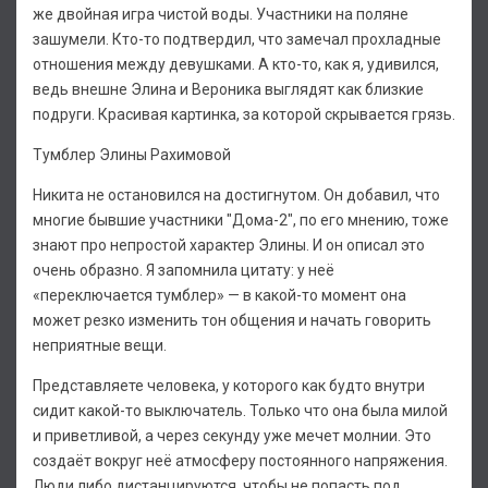
же двойная игра чистой воды. Участники на поляне
зашумели. Кто-то подтвердил, что замечал прохладные
отношения между девушками. А кто-то, как я, удивился,
ведь внешне Элина и Вероника выглядят как близкие
подруги. Красивая картинка, за которой скрывается грязь.
Тумблер Элины Рахимовой
Никита не остановился на достигнутом. Он добавил, что
многие бывшие участники "Дома-2", по его мнению, тоже
знают про непростой характер Элины. И он описал это
очень образно. Я запомнила цитату: у неё
«переключается тумблер» — в какой-то момент она
может резко изменить тон общения и начать говорить
неприятные вещи.
Представляете человека, у которого как будто внутри
сидит какой-то выключатель. Только что она была милой
и приветливой, а через секунду уже мечет молнии. Это
создаёт вокруг неё атмосферу постоянного напряжения.
Люди либо дистанцируются, чтобы не попасть под