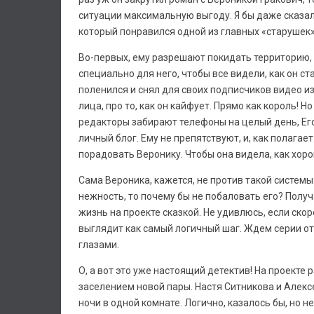
ситуации максимальную выгоду. Я бы даже сказа
который понравился одной из главных «старушек
Во-первых, ему разрешают покидать территорию, 
специально для него, чтобы все видели, как он ст
поленился и снял для своих подписчиков видео и
лица, про то, как он кайфует. Прямо как король! Н
редакторы забирают телефоны на целый день, Ег
личный блог. Ему не препятствуют, и, как полагае
порадовать Веронику. Чтобы она видела, как хор
Сама Вероника, кажется, не против такой системы
нежность, то почему бы не побаловать его? Полу
жизнь на проекте сказкой. Не удивлюсь, если скор
выглядит как самый логичный шаг. Ждем серии от
глазами.
О, а вот это уже настоящий детектив! На проекте 
заселением новой пары. Настя Ситникова и Алекс
ночи в одной комнате. Логично, казалось бы, но н