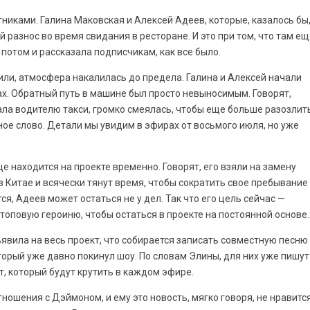
никами. Галина Маковская и Алексей Адеев, которые, казалось бы
 разнос во время свидания в ресторане. И это при том, что там ещ
потом и рассказала подписчикам, как все было.
или, атмосфера накалилась до предела. Галина и Алексей начали
х. Обратный путь в машине был просто невыносимым. Говорят,
ла водителю такси, громко смеялась, чтобы еще больше разозлит
ное слово. Детали мы увидим в эфирах от восьмого июля, но уже
е находится на проекте временно. Говорят, его взяли на замену
в Китае и всячески тянут время, чтобы сократить свое пребывание
я, Адеев может остаться не у дел. Так что его цель сейчас —
топовую героиню, чтобы остаться в проекте на постоянной основе.
явила на весь проект, что собирается записать совместную песню 
торый уже давно покинул шоу. По словам Элины, для них уже пишут
т, который будут крутить в каждом эфире.
тношения с Дэймоном, и ему это новость, мягко говоря, не нравится