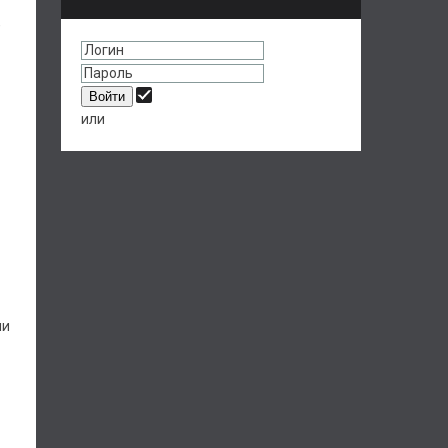
,
или
ми