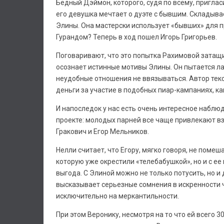
Бедный Дэймон, которого, судя по всему, приглас
его девушка мечтает о дуэте с бывшим. Складыва
Элины. Она мастерски использует «бывших» для 
Гурандом? Теперь в ход пошел Игорь Григорьев.
Поговаривают, что это попытка Рахимовой затащи
осознает истинные мотивы Элины. Он пытается лав
неудобные отношения не ввязываться. Автор текс
деньги за участие в подобных пиар-кампаниях, ка
И напоследок у нас есть очень интересное наблю
проекте: молодых парней все чаще привлекают в
Гракович и Егор Мельников.
Нелли считает, что Егору, мягко говоря, не помеш
которую уже окрестили «телебабушкой», но и с е
выгода. С Элиной можно не только потусить, но и 
высказывает серьезные сомнения в искренности ч
исключительно на меркантильности.
При этом Веронику, несмотря на то что ей всего 3