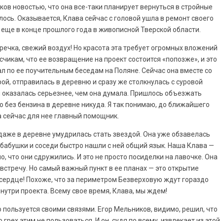
ов новостью, что она все-таки планирует вернуться в стройные
лось. Оказывается, Клава сейчас с головой ушла в ремонт своего
 еще в конце прошлого года в живописной Тверской области.
 речка, свежий воздух! Но красота эта требует огромных вложений
счикам, что ее возвращение на проект состоится «попозже», и это
чал по ее поучительным беседам на Поляне. Сейчас она вместе со
ой, отправилась в деревню и сразу же столкнулась с суровой
 оказалась серьезнее, чем она думала. Пришлось объезжать
то без бензина в деревне никуда. Я так понимаю, до ближайшего
 сейчас для нее главный помощник.
 даже в деревне умудрилась стать звездой. Она уже обзавелась
бабушки и соседи быстро нашли с ней общий язык. Наша Клава —
, что они сдружились. И это не просто посиделки на лавочке. Она
стречу. Но самый важный пункт в ее планах — это открытие
сердце! Похоже, что за периметром Безверховую ждут гораздо
нутри проекта. Всему свое время, Клава, мы ждем!
ю пользуется своими связями. Егор Мельников, видимо, решил, что
 грех этим не пользоваться. И он, судя по всему, извлекает из этой