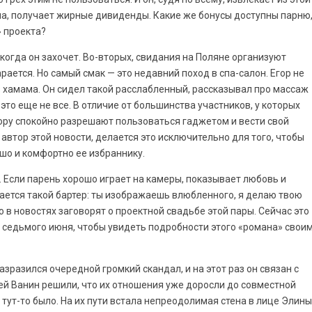
ла, получает жирные дивиденды. Какие же бонусы доступны парню
» проекта?
когда он захочет. Во-вторых, свидания на Поляне организуют
арается. Но самый смак — это недавний поход в спа-салон. Егор не
з хамама. Он сидел такой расслабленный, рассказывал про массаж
о это еще не все. В отличие от большинства участников, у которых
ору спокойно разрешают пользоваться гаджетом и вести свой
т автор этой новости, делается это исключительно для того, чтобы
ошо и комфортно ее избраннику.
. Если парень хорошо играет на камеры, показывает любовь и
чается такой бартер: ты изображаешь влюбленного, я делаю твою
о в новостях заговорят о проектной свадьбе этой пары. Сейчас это
 седьмого июня, чтобы увидеть подробности этого «романа» свои
разразился очередной громкий скандал, и на этот раз он связан с
ей Ванин решили, что их отношения уже доросли до совместной
е тут-то было. На их пути встала непреодолимая стена в лице Элины