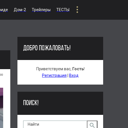
риде
Дом-2
Трейлеры
ТЕСТЫ
ДОБРО ПОЖАЛОВАТЬ!
Приветствуем вас
,
Гость
!
:00
Регистрация
|
Вход
ПОИСК!