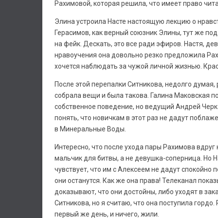
Рахимовой, которая решила, что имеет право чит
Элина устроила Насте настоящую лекцию о нравств
Герасимов, как верный союзник Элины, тут же по
на фейк. Дескать, это все ради эфиров. Настя, де
нравоучения она довольно резко предложила Рахим
хочется наблюдать за чужой личной жизнью. Крас
После этой перепалки Ситникова, недолго думая, ре
собрала вещи и была такова. Галина Маковская по
собственное поведение, но ведущий Андрей Черка
понять, что новичкам в этот раз не дадут поблаже
в Минеральные Воды.
Интересно, что после ухода пары Рахимова вдруг
мальчик для битвы, а не девушка-соперница. Но Н
чувствует, что им с Алексеем не дадут спокойно 
они останутся. Как же она права! Телеканал пока
доказывают, что они достойны, либо уходят в зак
Ситникова, но я считаю, что она поступила гордо
первый же день, и ничего, жили.