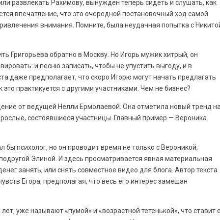
или развлекать Рахимову, вынужден теперь сидеть и слушать, как
ется впечатление, что это очередной постановочный ход самой
привлечения внимания. Помните, была неудачная попытка с Никито
ть Григорьева обратно в Москву. Но Игорь мужик хитрый, он
ировать: и песню записать, чтобы не упустить выгоду, и в
та даже предполагает, что скоро Игорю могут начать предлагать
к это практикуется с другими участниками. Чем не бизнес?
дение от ведущей Нелли Ермолаевой. Она отметила новый тренд н
зрослые, состоявшиеся участницы. Главный пример — Вероника
ал бы психолог, но он проводит время не только с Вероникой,
е подругой Элиной. И здесь просматривается явная материальная
денег занять, или снять совместное видео для блога. Автор текста
увств Егора, предполагая, что весь его интерес замешан
0 лет, уже называют «пумой» и «возрастной тетенькой», что ставит 