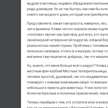
мудрая участница, недавно обрадовала поклонник
ряды домовцев. Но не так быстро, как нам бы хоте
нового загородного дома, который она приобрела
Представляете, какая там красота, наверное, лес,
сил и времени. Клава честно сказала своим подпи
«попозже» звучит как приговор для всех, кто ску
своей верной четвероногой подругой, собакой Вер
реальностью нашей страны. Проблема с топливом
несколько заправок, стоять в очередях, потому ч
магазина там пешком не дойдешь, так что машина
Но, знаете, что меня больше всего радует? Клава
местным фан-клубом! Местные телезрительницы, 
человек простой, душевный, так что неудивительно
планирует с новыми знакомыми какую-то важную в
небольшого приюта для животных. У нее золотое 
более интересные и полезные приключения, чем в
Теперь перейдем к тем, кто остался в игре и вовс
раз уж он закрутил роман с Вероникой Гракович, то