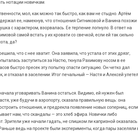
ать нотации новичкам.
енности, мол, как можно так быстро, как вам не стыдно. Артём
ддержал ее, намекнув, что отношения Ситниковой и Ванина похожи
вушка с характером, взорвалась. Ее терпение лопнуло. В ответ на
овой самой встать у их кровати со свечкой, если ей так сильно
ота, да?
шила, что с нее хватит. Она заявила, что устала от этих дрязг,
пыталась заступиться за Настю, ткнула Рахимову носом в ее
сов быстро пресек эту попытку спасти ситуацию. Он четко дал
к, и отказал в заселении. Итог печальный — Настя и Алексей улете
 начала уговаривать Ванина остаться. Видимо, ей нужен был
астя, уже будучи в аэропорту, сказала правильную вещь: она
построить отношения, и предрекла появление новых соперниц, если
зывает нам, что скандалы — это хлеб эфира. Новички либо
ат. Зрители уже начали гадать, не слишком ли капризной оказалась
. Раньше ведь на проекте были эксперименты, когда пары заселяли 