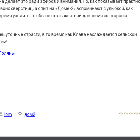
на делает это ради эфиров и внимания. Но, как показывает практик
воих сверстниц, а опыт на «Доме-2» вспоминают с улыбкой, как
время уходить, чтобы не стать жертвой давления со стороны
 нешуточные страсти, в то время как Клава наслаждается сельской
тий!
 Поляны
lom
дом2