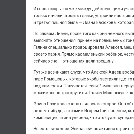
И снова ссоры, но уже между действующими участ
только начали строить глазки, устроили настоящий
и третья лишняя была — Лиана Евсюкова, которая 
По словам Лианы, после того как они немного вып
выяснять отношения, причем на повышенных тона
Галина специально провоцировала Алексея, меша
своего парня. Прямо как маленький ребенок, чест
сейчас ясно — отношения дали трещину.
Тут же возникают слухи, что Алексей Адеев вообщ
паре Ромашовых, которые якобы застряли где-то 
под камерами. Получается, если Ромашовы вернутс
максимально «раскрутить» Галину Маковскую как 
Элина Рахимова снова взялась за старое. Она объ
не кем-нибудь, а с самим Игорем Григорьевым, ко
композицию, и она уверена, что это будет суперхи
Но есть одно «но». Элина сейчас активно строит о