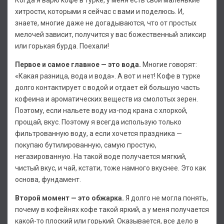
хитрости, которыми я сейчас с вами и поделюсь. И,
знаете, многие даже не догадываются, что от простых
мелочей зависит, получится у вас божественный эликсир
или горькая бурда. Поехали!
Первое и самое главное — это вода.
Многие говорят:
«Какая разница, вода и вода». А вот и нет! Кофе в турке
долго контактирует с водой и отдает ей большую часть
кофеина и ароматических веществ из смолотых зерен.
Поэтому, если нальете воду из-под крана с хлоркой,
прощай, вкус. Поэтому я всегда использую только
фильтрованную воду, а если хочется праздника —
покупаю бутилированную, самую простую,
негазированную. На такой воде получается мягкий,
чистый вкус, и чай, кстати, тоже намного вкуснее. Это как
основа, фундамент.
Второй момент — это обжарка.
Я долго не могла понять,
почему в кофейнях кофе такой яркий, а у меня получается
какой-то плоский или горький. Оказывается, все дело в