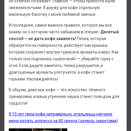
он отлично согревает. Главное — чтобы пряности были
свежемолотыми. Я держу для кофе отдельную
маленькую баночку с моей любимой смесью.
И последнее, самое важное правило, которое мы все
знаем, но о котором часто забываем в спешке.
Десятый
способ — не дать кофе закипеть!
Пенка, которая
образуется на поверхности, действует как крышка,
которая сохраняет внутри турки все ароматы и вкус. Как
только она поднялась «шапочкой» — убирайте турку с
огня. Если дадите закипеть, пенка разрушится, и
драгоценные ароматы улетучатся, а кофе станет
горьким. Наслаждайтесь!
В общем, девочки, кофе — это искусство. Немного
тренировки, и ваша утренняя чашка станет поводом для
гордости!
Я 10 лет пила кофе неправильно: итальянцы научили
меня делать эспрессо за 40 секунд (делюсь секретами)