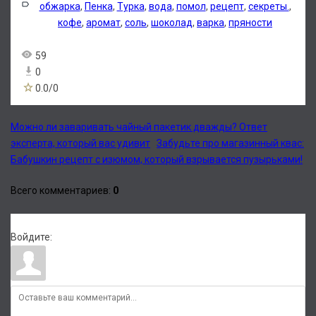
обжарка
,
Пенка
,
Турка
,
вода
,
помол
,
рецепт
,
секреты.
,
кофе
,
аромат
,
соль
,
шоколад
,
варка
,
пряности
59
0
0.0
/
0
Можно ли заваривать чайный пакетик дважды? Ответ
эксперта, который вас удивит
Забудьте про магазинный квас:
Бабушкин рецепт с изюмом, который взрывается пузырьками!
Всего комментариев
:
0
Войдите: