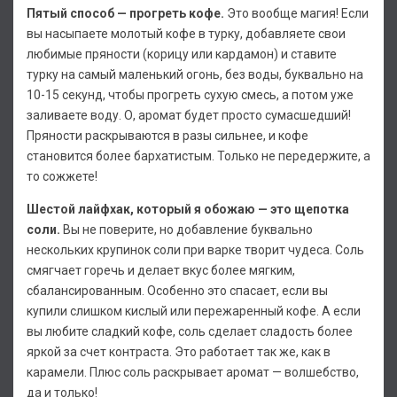
Пятый способ — прогреть кофе.
Это вообще магия! Если
вы насыпаете молотый кофе в турку, добавляете свои
любимые пряности (корицу или кардамон) и ставите
турку на самый маленький огонь, без воды, буквально на
10-15 секунд, чтобы прогреть сухую смесь, а потом уже
заливаете воду. О, аромат будет просто сумасшедший!
Пряности раскрываются в разы сильнее, и кофе
становится более бархатистым. Только не передержите, а
то сожжете!
Шестой лайфхак, который я обожаю — это щепотка
соли.
Вы не поверите, но добавление буквально
нескольких крупинок соли при варке творит чудеса. Соль
смягчает горечь и делает вкус более мягким,
сбалансированным. Особенно это спасает, если вы
купили слишком кислый или пережаренный кофе. А если
вы любите сладкий кофе, соль сделает сладость более
яркой за счет контраста. Это работает так же, как в
карамели. Плюс соль раскрывает аромат — волшебство,
да и только!