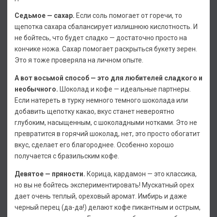
Седьмое — сахар.
Если соль помогает от горечи, то
щепотка сахара сбалансирует излишнюю кислотность. И
не бойтесь, что будет сладко — достаточно просто на
кончике ножа. Сахар помогает раскрыться букету зерен.
Это я тоже проверяла на личном опыте.
А вот восьмой способ — это для любителей сладкого и
необычного.
Шоколад и кофе — идеальные партнеры.
Если натереть в турку немного темного шоколада или
добавить щепотку какао, вкус станет невероятно
глубоким, насыщенным, с шоколадными нотками. Это не
превратится в горячий шоколад, нет, это просто обогатит
вкус, сделает его благороднее. Особенно хорошо
получается с бразильским кофе.
Девятое — пряности.
Корица, кардамон — это классика,
но вы не бойтесь экспериментировать! Мускатный орех
дает очень теплый, ореховый аромат. Имбирь и даже
черный перец (да-да!) делают кофе пикантным и острым,