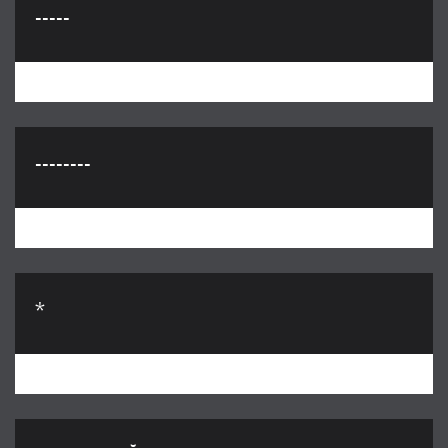
-----
--------
*