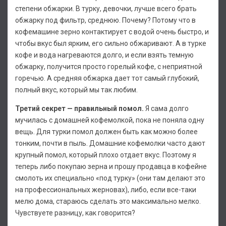
степени обжарки. В турку, девочки, лучше всего брать
обжарку под фильтр, среднюю. Почему? Потому что в
кофемашине зерно контактирует с водой очень быстро, и
чтобы вкус был ярким, его сильно обжаривают. А в турке
кофе и вода нагреваются долго, и если взять темную
обжарку, получится просто горелый кофе, с неприятной
горечью. А средняя обжарка дает тот самый глубокий,
полный вкус, который мы так любим.
Третий секрет — правильный помол.
Я сама долго
мучилась с домашней кофемолкой, пока не поняла одну
вещь. Для турки помол должен быть как можно более
тонким, почти в пыль. Домашние кофемолки часто дают
крупный помол, который плохо отдает вкус. Поэтому я
теперь либо покупаю зерна и прошу продавца в кофейне
смолоть их специально «под турку» (они там делают это
на профессиональных жерновах), либо, если все-таки
мелю дома, стараюсь сделать это максимально мелко.
Чувствуете разницу, как говорится?