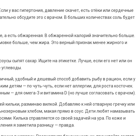
 Если у вас гипертония, давление скачет, есть отёки или сердечные
зательно обсудите это с врачом. В больших количествах соль будет
ате, а есть обжаренная. В обжаренной калорий значительно больше.
ммовке больше, чем жира. Это верный признак менее жирного и
соусы сыпят сахар. Ищите на этикетке. Лучше, если его нет или он
е углеводы.
тличный, удобный и дешевый способ добавить рыбу в рацион, если у
им детям — по чуть-чуть, если нет аллергии, для роста косточек.
ым — для омега-3 и витамина D (но лучше согласовать с врачом).
ей кильки, разминаю вилкой. Добавляю к ней отварную гречку или
ельнозерновым хлебом, макая прямо в соус. Дети любят намазывать
сосями. Килька справляется со своей задачей на ура. По коже и
ления я заметила разницу — правда.