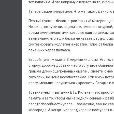
технологиям. И это напрямую влияет на то, сколь
Теперь самое интересное. Что же такого ценного 
Первый пункт — белок, строительный материал дл
Не филе, не кусочки, а целиком, вместе с шкурко
всеми аминокислотами, которые наш организм сам 
вами знаем, что если белка не хватает, то волосы 
синтезировать коллаген и кератин. Плюс от белка
печеньки через полчаса.
Второй пункт — омега‑3 жирные кислоты. Это то, з
огорчу: дорогие добавки часто уступают обычной 
грамма длинноцепочечных омега‑3. Знаете, с чем
скумбрии, но цена несопоставима. Эти жиры вст
влагу, меньше шелушиться и краснеть. Сердце и 
Третий пункт — витамин B12. Килька — это просто 
память и за то, чтобы мы не ходили сонные и разб
работоспособность упала — возможно, вам не хва
кислорода. А когда кислород хорошо поступает к 