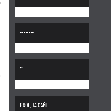
ы
--------
*
т
ВХОД НА САЙТ