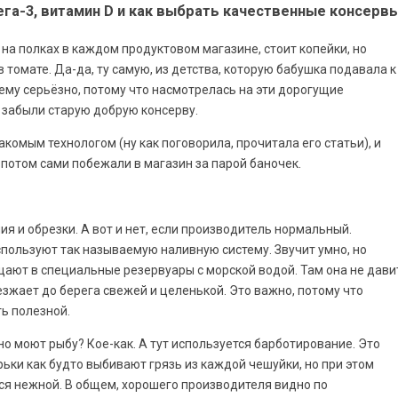
мега-3, витамин D и как выбрать качественные консерв
т на полках в каждом продуктовом магазине, стоит копейки, но
 томате. Да-да, ту самую, из детства, которую бабушка подавала к
тему серьёзно, потому что насмотрелась на эти дорогущие
ы забыли старую добрую консерву.
комым технологом (ну как поговорила, прочитала его статьи), и
 потом сами побежали в магазин за парой баночек.
я и обрезки. А вот и нет, если производитель нормальный.
пользуют так называемую наливную систему. Звучит умно, но
ают в специальные резервуары с морской водой. Там она не дави
езжает до берега свежей и целенькой. Это важно, потому что
ь полезной.
о моют рыбу? Кое-как. А тут используется барботирование. Это
ьки как будто выбивают грязь из каждой чешуйки, но при этом
тся нежной. В общем, хорошего производителя видно по