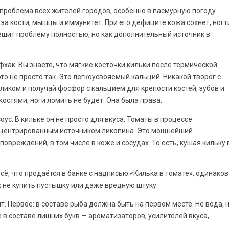
 проблема всех жителей городов, особенно в пасмурную погоду.
за кости, мышцы и иммунитет. При его дефиците кожа сохнет, ногт
решит проблему полностью, но как дополнительный источник в
хак. Вы знаете, что мягкие косточки кильки после термической
о не просто так. Это легкоусвояемый кальций. Никакой творог с
еликом и получай фосфор с кальцием для крепости костей, зубов и
костями, ноги ломить не будет. Она была права.
ус. В кильке он не просто для вкуса. Томаты в процессе
онцентрированным источником ликопина. Это мощнейший
овреждений, в том числе в коже и сосудах. То есть, кушая кильку 
всё, что продаётся в банке с надписью «Килька в томате», одинако
ак не купить пустышку или даже вредную штуку.
т. Первое: в составе рыба должна быть на первом месте. Не вода, 
е в составе лишних букв — ароматизаторов, усилителей вкуса,