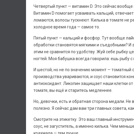
Четвертый пункт — витамин D. Это сейчас вообще
Витамин D помогает усваивать кальций, отвечает 
ломаются, волосы тускнеют. Килька в томате не 
холодное время года — самое то.
Пятый пункт — кальций и фосфор. Тут вообще лайф
обработки становятся мягкими и съедобными? И эт
этим не сравнится по удобству. Жуй себе рыбку ц
ногтей. Моя бабушка всегда говорила: ешь рыбу с 
И шестой, но не по значению момент — томатный со
производства увариваются, и соус становится к
антиоксидант. Ликопин защищает наши клетки от п
томате, вы ещё и старитесь медленнее.
Но, девочки, есть и обратная сторона медали. Не 
полезно. Я сейчас дам вам три главных совета, к
Смотрите на этикетку. Это ваш главный инструмен
соус, не загуститель, а именно килька. Чем меньш
крахмала — тем лучше.