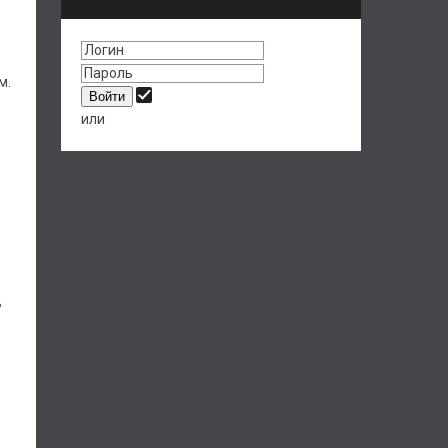
м.
или
ь