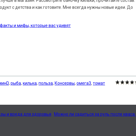
 лучше в магазин. Рассмотрите баночку кильки, прочитайте состав.
одукт с детства и как готовите. Мне всегда нужны новые идеи. До
 факты и мифы, которые вас удивят
минD
,
рыба
,
килька
,
польза
,
Консервы
,
омега3
,
томат
ьзы и вреда для здоровья
Можно ли садиться за руль после кваса 