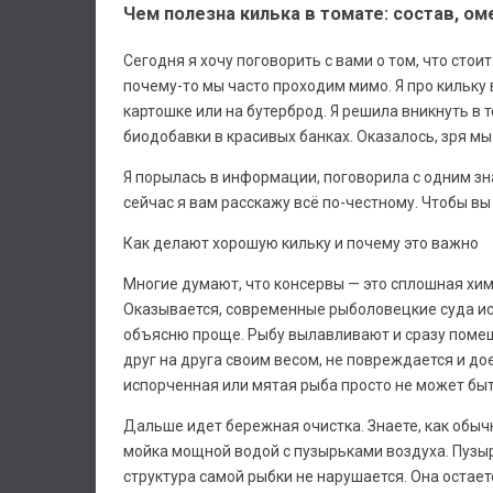
Чем полезна килька в томате: состав, о
Сегодня я хочу поговорить с вами о том, что стои
почему-то мы часто проходим мимо. Я про кильку в
картошке или на бутерброд. Я решила вникнуть в 
биодобавки в красивых банках. Оказалось, зря м
Я порылась в информации, поговорила с одним зна
сейчас я вам расскажу всё по-честному. Чтобы вы
Как делают хорошую кильку и почему это важно
Многие думают, что консервы — это сплошная хими
Оказывается, современные рыболовецкие суда ис
объясню проще. Рыбу вылавливают и сразу помещ
друг на друга своим весом, не повреждается и до
испорченная или мятая рыба просто не может быт
Дальше идет бережная очистка. Знаете, как обычн
мойка мощной водой с пузырьками воздуха. Пузыр
структура самой рыбки не нарушается. Она остае