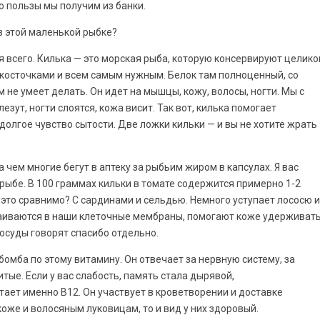
ко пользы мы получим из банки.
в этой маленькой рыбке?
я всего. Килька — это морская рыба, которую консервируют целико
й, косточками и всем самым нужным. Белок там полноценный, со
не умеет делать. Он идет на мышцы, кожу, волосы, ногти. Мы с
лезут, ногти слоятся, кожа висит. Так вот, килька помогает
 долгое чувство сытости. Две ложки кильки — и вы не хотите жрать
а чем многие бегут в аптеку за рыбьим жиром в капсулах. Я вас
рыбе. В 100 граммах кильки в томате содержится примерно 1-2
 это сравнимо? С сардинами и сельдью. Немного уступает лососю и
раиваются в наши клеточные мембраны, помогают коже удерживат
сосуды говорят спасибо отдельно.
бомба по этому витамину. Он отвечает за нервную систему, за
итые. Если у вас слабость, память стала дырявой,
тает именно B12. Он участвует в кроветворении и доставке
коже и волосяным луковицам, то и вид у них здоровый.