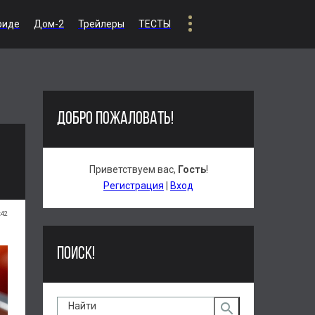
риде
Дом-2
Трейлеры
ТЕСТЫ
ДОБРО ПОЖАЛОВАТЬ!
Приветствуем вас
,
Гость
!
Регистрация
|
Вход
:42
ПОИСК!