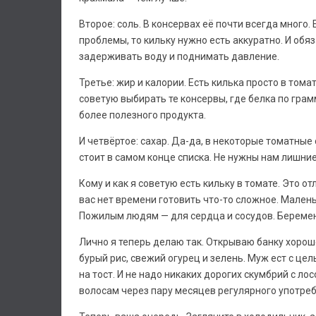
Второе: соль. В консервах её почти всегда много.
проблемы, то кильку нужно есть аккуратно. И обя
задерживать воду и поднимать давление.
Третье: жир и калории. Есть килька просто в том
советую выбирать те консервы, где белка по гра
более полезного продукта.
И четвёртое: сахар. Да-да, в некоторые томатные 
стоит в самом конце списка. Не нужны нам лишни
Кому и как я советую есть кильку в томате. Это о
вас нет времени готовить что-то сложное. Маленьк
Пожилым людям — для сердца и сосудов. Беременн
Лично я теперь делаю так. Открываю банку хорош
бурый рис, свежий огурец и зелень. Муж ест с ц
на тост. И не надо никаких дорогих скумбрий с ло
волосам через пару месяцев регулярного употреб