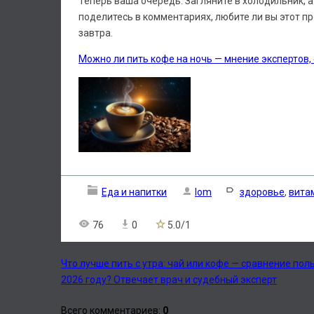
Теперь ваша очередь. Загляните в холодильник, а
поделитесь в комментариях, любите ли вы этот пр
завтра.
Можно ли пить кофе на ночь — мнение экспертов,
Еда и напитки
lom
здоровье
,
вита
76
0
5.0
/
1
Что лучше пить с утра: чай или кофе — сравнение пол
2026 году? Отвечает врач и судебный эксперт
Всего комментариев
:
0