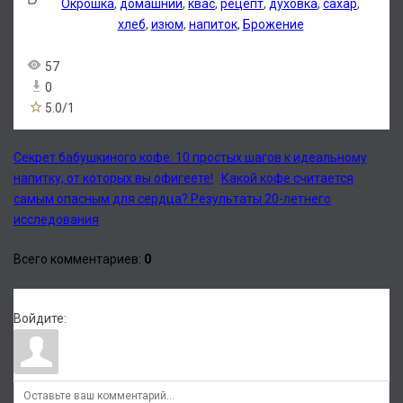
Окрошка
,
домашний
,
квас
,
рецепт
,
духовка
,
сахар
,
хлеб
,
изюм
,
напиток
,
Брожение
57
0
5.0
/
1
Секрет бабушкиного кофе: 10 простых шагов к идеальному
напитку, от которых вы офигеете!
Какой кофе считается
самым опасным для сердца? Результаты 20-летнего
исследования
Всего комментариев
:
0
Войдите: