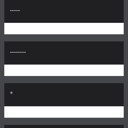
-----
--------
*