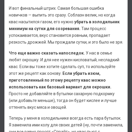
И вот финальный штрих. Самая большая ошибка
новичков — выпить это сразу. Соблазн велик, но когда
квас насытился газом, его нужно
убрать в холодильник
минимум на сутки для созревания.
Там процесс
успокаивается, вкус становится ровным, пропадает
резкость дрожжей. Мы прождали сутки, и это было не зря.
Что еще важно сказать напоследок.
У нас в семье
любят окрошку. И для нее нужен кисловатый, несладкий
квас. Если вы тоже хотите сделать суп, то используйте
этот же рецепт как основу.
Если убрать изюм,
приготовленный по этому рецепту квас можно
использовать как базовый вариант для окрошки.
Просто не добавляйте в бутылки сахарную подкормку
(или добавьте меньше), тогда он будет кислее и лучше
оттенять вкус мяса и овощей.
Теперь у меня в холодильнике всегда есть пара бутылок.
Я заменила ими колу для своих детей (ну, почти заменила,
они все равно просят «Спрайт», но квас пьют с