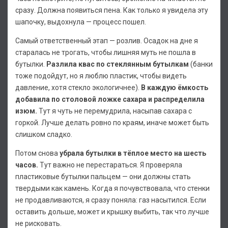
сразу. Должна появиться пена. Как только я увидела эту
шапочку, выдохнула — процесс пошел.
Самый ответственный этап — розлив. Осадок на дне я
старалась не трогать, чтобы лишняя муть не пошла в
бутылки.
Разлила квас по стеклянным бутылкам
(банки
тоже подойдут, но я люблю пластик, чтобы видеть
давление, хотя стекло экологичнее).
В каждую ёмкость
добавила по столовой ложке сахара и распределила
изюм.
Тут я чуть не перемудрила, насыпав сахара с
горкой. Лучше делать ровно по краям, иначе может быть
слишком сладко.
Потом снова
убрала бутылки в тёплое место на шесть
часов.
Тут важно не перестараться. Я проверяла
пластиковые бутылки пальцем — они должны стать
твердыми как камень. Когда я почувствовала, что стенки
не продавливаются, я сразу поняла: газ насытился. Если
оставить дольше, может и крышку выбить, так что лучше
не рисковать.