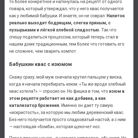
то более конкретное и наткнулась на рецепт от одного
повара, который утверждал, что у него квас получается
как у любимой бабушки. И знаете, он не соврал.
Напиток
реально выходит бодрящим, слегка пряным, с
пузырьками и лёгкой хлебной сладостью.
Так что
спешу поделиться процессом, который теперь стал в
нашем доме традиционным, тем более что готовить его
не сложнее, чем сварить компот.
Бабушкин квас с изюмом
Скажу сразу, мой муж сначала крутил пальцем у виска,
когда я начала перебирать изюм. «Ты же вроде хлебный
квас хотела?» — спросил он. Но фишка в том, что
изюм в
этом рецепте работает не как добавка, а как
катализатор брожения.
Именно он дает ту самую
«искристость», за которую мы любим деревенский квас.
Без него получается просто сладковатый настой, а с ним
— настоящая «бомба», которая щекочет нос.