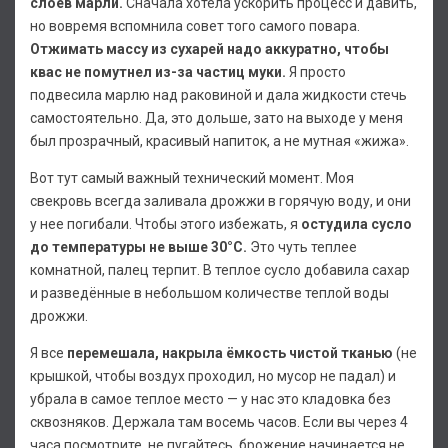
слоев марли.
Сначала хотела ускорить процесс и давить,
но вовремя вспомнила совет того самого повара.
Отжимать массу из сухарей надо аккуратно, чтобы
квас не помутнел из-за частиц муки.
Я просто
подвесила марлю над раковиной и дала жидкости стечь
самостоятельно. Да, это дольше, зато на выходе у меня
был прозрачный, красивый напиток, а не мутная «жижа».
Вот тут самый важный технический момент. Моя
свекровь всегда заливала дрожжи в горячую воду, и они
у нее погибали. Чтобы этого избежать, я
остудила сусло
до температуры не выше 30°С.
Это чуть теплее
комнатной, палец терпит. В теплое сусло добавила сахар
и разведённые в небольшом количестве теплой воды
дрожжи.
Я все
перемешала, накрыла ёмкость чистой тканью
(не
крышкой, чтобы воздух проходил, но мусор не падал) и
убрала в самое теплое место — у нас это кладовка без
сквозняков. Держала там восемь часов. Если вы через 4
часа посмотрите, не пугайтесь, брожение начинается не