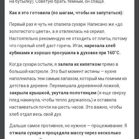
на бутылку). Советую брать темный, он слаще.
Как я это готовила (по шагам, чтобы не запутаться):
Первый раз я чуть не спалила сухари. Написано же «до
золотистого цвета», а я отвлеклась на сериал.
Настоятельно рекомендую не отходить от плиты, потому
что горелый хлеб даст горечь. Итак,
нарезала хлеб
кубиками и хорошо просушила в духовке при 160°С.
Когда сухари остыли, я
залила их кипятком
прямо в
большой кастрюле. Это был момент истины — кухня
наполнилась тем самым запахом, который мы помним из
детства в деревне. Перемешала деревянной ложкой,
закрыла крышкой, укутала полотенцем
(я еще сверху
плед накинула, чтобы тепло держалось) и оставила
настаиваться почти на шесть часов. Это важно, чтобы
хлеб отдал весь свой дух.
Дальше самое противное, но нужное — процеживание. Я
отжала сухари и процедила массу через несколько