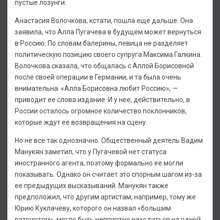
пустые лозунги.
Анастасия Волочкова, кстати, пошла еще дальше. Она
заявила, что Алла Пугачева в будущем может вернуться
в Россию. По словам балерины, певица не разделяет
политическую позицию своего супруга Максима Галкина.
Волочкова сказала, что общалась с Аллой Борисовной
после своей операции в Германии, и та была очень
внимательна. «Алла Борисовна любит Россию», —
приводит ее слова издание. И у нее, действительно, в
России осталось огромное количество поклонников,
которые ждут ее возвращения на сцену.
Но не все так однозначно. Общественный деятель Вадим
Манукян заметил, что у Пугачевой нет статуса
иностранного агента, поэтому формально ее могли
показывать. Однако он считает это спорным шагом из-за
ее предыдущих высказываний. Манукян также
предположил, что другим артистам, например, тому же
Юрию Куклачеву, которого он назвал «большим
патриотом», могло быть неприятно находиться на одной