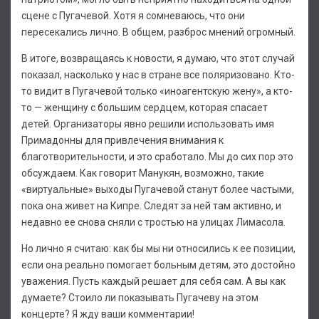
сцене с Пугачевой. Хотя я сомневаюсь, что они
пересекались лично. В общем, разброс мнений огромный.
В итоге, возвращаясь к новости, я думаю, что этот случай
показал, насколько у нас в стране все поляризовано. Кто-
то видит в Пугачевой только «иноагентскую жену», а кто-
то — женщину с большим сердцем, которая спасает
детей. Организаторы явно решили использовать имя
Примадонны для привлечения внимания к
благотворительности, и это сработало. Мы до сих пор это
обсуждаем. Как говорит Манукян, возможно, такие
«виртуальные» выходы Пугачевой станут более частыми,
пока она живет на Кипре. Следят за ней там активно, и
недавно ее снова сняли с тростью на улицах Лимасола.
Но лично я считаю: как бы мы ни относились к ее позиции,
если она реально помогает больным детям, это достойно
уважения. Пусть каждый решает для себя сам. А вы как
думаете? Стоило ли показывать Пугачеву на этом
концерте? Я жду ваши комментарии!