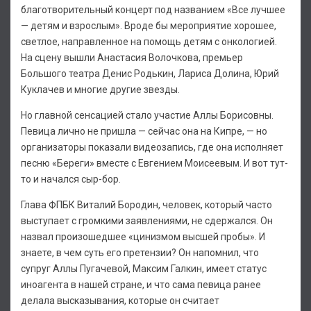
благотворительный концерт под названием «Все лучшее
— детям и взрослым». Вроде бы мероприятие хорошее,
светлое, направленное на помощь детям с онкологией.
На сцену вышли Анастасия Волочкова, премьер
Большого театра Денис Родькин, Лариса Долина, Юрий
Куклачев и многие другие звезды.
Но главной сенсацией стало участие Аллы Борисовны.
Певица лично не пришла — сейчас она на Кипре, — но
организаторы показали видеозапись, где она исполняет
песню «Береги» вместе с Евгением Моисеевым. И вот тут-
то и начался сыр-бор.
Глава ФПБК Виталий Бородин, человек, который часто
выступает с громкими заявлениями, не сдержался. Он
назвал произошедшее «цинизмом высшей пробы». И
знаете, в чем суть его претензии? Он напомнил, что
супруг Аллы Пугачевой, Максим Галкин, имеет статус
иноагента в нашей стране, и что сама певица ранее
делала высказывания, которые он считает