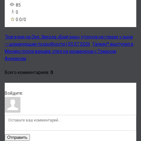
85
0
0.0
/
0
Трагедия на Оке: Звезда «Бригады» утонула на глазах у сына
— шокирующие подробности | 03.07.2026
Галкин* выступил в
Монако после взрыва: спел на украинском с Томасом
Андерсом
Всего комментариев
:
0
Войдите:
Отправить