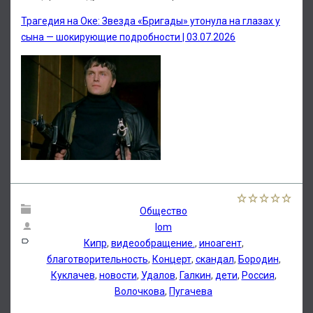
Трагедия на Оке: Звезда «Бригады» утонула на глазах у
сына — шокирующие подробности | 03.07.2026
Общество
lom
Кипр
,
видеообращение.
,
иноагент
,
благотворительность
,
Концерт
,
скандал
,
Бородин
,
Куклачев
,
новости
,
Удалов
,
Галкин
,
дети
,
Россия
,
Волочкова
,
Пугачева