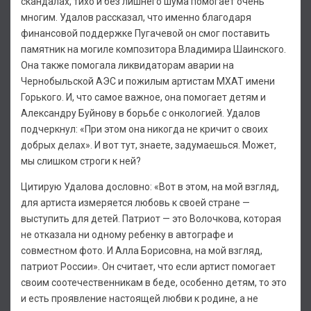
скандалах, тихо и без лишнего шума помогает очень
многим. Удалов рассказал, что именно благодаря
финансовой поддержке Пугачевой он смог поставить
памятник на могиле композитора Владимира Шаинского.
Она также помогала ликвидаторам аварии на
Чернобыльской АЭС и пожилым артистам МХАТ имени
Горького. И, что самое важное, она помогает детям и
Александру Буйнову в борьбе с онкологией. Удалов
подчеркнул: «При этом она никогда не кричит о своих
добрых делах». И вот тут, знаете, задумаешься. Может,
мы слишком строги к ней?
Цитирую Удалова дословно: «Вот в этом, на мой взгляд,
для артиста измеряется любовь к своей стране —
выступить для детей. Патриот — это Волочкова, которая
не отказала ни одному ребенку в автографе и
совместном фото. И Алла Борисовна, на мой взгляд,
патриот России». Он считает, что если артист помогает
своим соотечественникам в беде, особенно детям, то это
и есть проявление настоящей любви к родине, а не