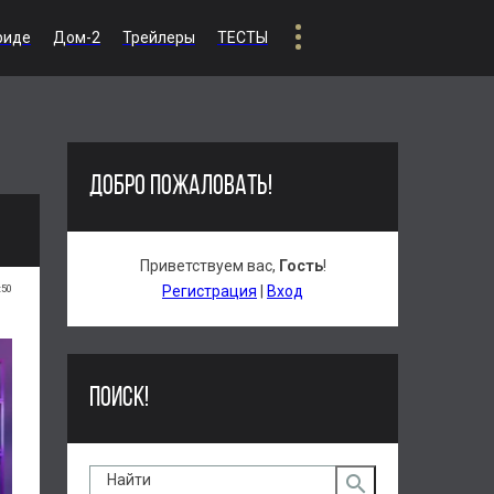
риде
Дом-2
Трейлеры
ТЕСТЫ
ДОБРО ПОЖАЛОВАТЬ!
Приветствуем вас
,
Гость
!
:50
Регистрация
|
Вход
ПОИСК!