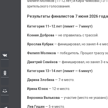
Филипп Моляков (11-12 лет) и Кира Чижкова (13-1
зрительского голосования.
Результаты финалистов 7 июня 2026 года
Категория 11–12 лет (лимит — 7 минут)
Ксения Доброва
— не справилась с трассой.
Ярослав Кубрак
— финишировал, но занял 4-е мес
Филипп Моляков
— победитель. Прошел трассу з
Дмитрий Семёнов
— финишировал, но занял 3-е м
Категория 13–14 лет (лимит — 6 минут)
Дарина Злобина
— 7-е место.
Ирина Юзюк
— 12-е место.
Вероника Валькова
— участие (место не указано)
Лев Гущин
— 5-е место.