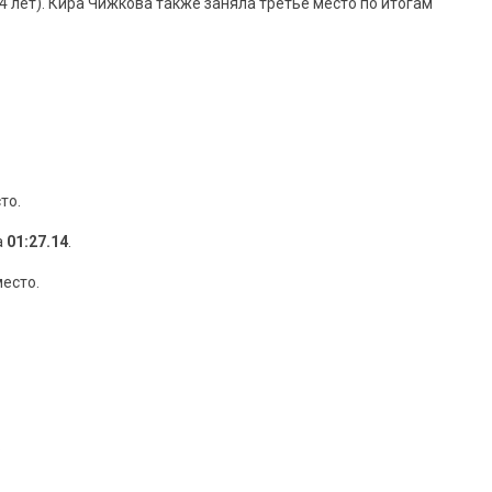
4 лет). Кира Чижкова также заняла третье место по итогам
то.
а
01:27.14
.
есто.
.