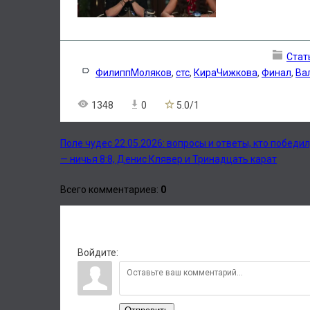
Стат
ФилиппМоляков
,
стс
,
КираЧижкова
,
Финал
,
Ва
1348
0
5.0
/
1
Поле чудес 22.05.2026: вопросы и ответы, кто победи
— ничья 8:8, Денис Клявер и Тринадцать карат
Всего комментариев
:
0
Войдите: