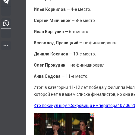
Илья Корнилов
— 4-е место.
Сергей Минчёнок
— 8-е место.
Иван Варгунин
— 6-е место.
Всеволод Праницкий
— не финишировал.
Данила Косинов
— 10-е место.
Олег Прокудин
— не финишировал.
Анна Седова
— 11-е место.
Итог: в категории 11-12 лет победа у Филиппа Мо
которой нет в вашем списке финалистов, но она 
Кто покинул шоу "Сокровища императора" 07.06.26