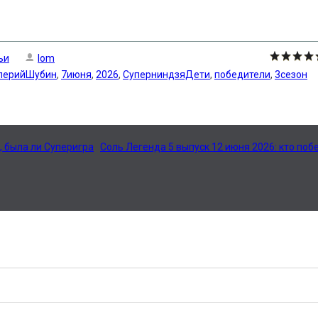
ьи
lom
лерийШубин
,
7июня
,
2026
,
СуперниндзяДети
,
победители
,
3сезон
л, была ли Суперигра
Соль Легенда 5 выпуск 12 июня 2026: кто поб