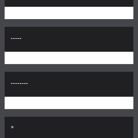
-----
--------
*