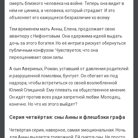
смерть близкого человека на войне. Теперь она видит в
нём не циника, а человека, который страдает. И это
объясняет его кажущееся безразличие ко всему.
Тем временем мать Анны, Елена, продолжает свою
авантюру с Нифонтовым. Она одержима идеей выдать
дочь за этого богатея. Но её интрига рискует обернуться
публичным конфузом. Чувствуется, что она
переоценивает свои силы.
А сын Авериных, Роман, уставший от давления родителей
и разрушенной помолвки, бунтует. Он сбегает из-под
надзора, чтобы встретиться со своей возлюбленной
Юлией Спицыной. Ему плевать на общественное мнение.
Он идёт против всех ради запретной любви. Молодец,
конечно. Но что из этого выйдет?
Серия четвёртая: сны Анны и флешбэки графа
Четвёртая серия, наверное, самая эмоциональная. Ночь
для Анны выдается тревожной. Ей снятся сны. Не просто