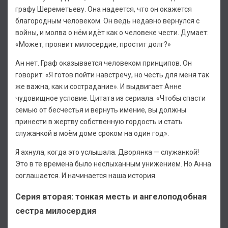
графу Шереметьеву. Она надеется, что он окажется
благородным человеком. Он ведь недавно вернулся с
войны, и молва о нём идёт как о человеке чести. Думает:
«Может, проявит милосердие, простит долг?»
Ан нет. Граф оказывается человеком принципов. Он
говорит: «Я готов пойти навстречу, но честь для меня так
же важна, как и сострадание». И выдвигает Анне
чудовищное условие. Цитата из сериала: «Чтобы спасти
семью от бесчестья и вернуть имение, вы должны
принести в жертву собственную гордость и стать
служанкой в моём доме сроком на один год».
Я ахнула, когда это услышала. Дворянка — служанкой!
Это в те времена было неслыханным унижением. Но Анна
соглашается. И начинается наша история.
Серия вторая: тонкая месть и ангелоподобная
сестра милосердия