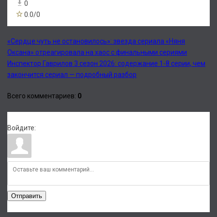
0
0.0
/
0
«Сердце чуть не остановилось»: звезда сериала «Няня
Оксана» отреагировала на хаос с финальными сериями
Инспектор Гаврилов 3 сезон 2026: содержание 1-8 серии, чем
закончится сериал — подробный разбор
Всего комментариев
:
0
Войдите:
Отправить