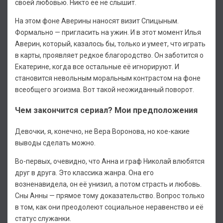
своей любовью. Никто её не слышит.
На этом фоне Аверины наносят визит Спицыным.
Формально — пригласить на ужин. И в этот момент Илья
Аверин, который, казалось бы, только и умеет, что играть
в карты, проявляет редкое благородство. Он заботится о
Екатерине, когда все остальные её игнорируют. И
становится невольным моральным контрастом на фоне
всеобщего эгоизма. Вот такой неожиданный поворот.
Чем закончится сериал? Мои предположения
Девочки, я, конечно, не Вера Воронова, но кое-какие
выводы сделать можно.
Во-первых, очевидно, что Анна и граф Николай влюбятся
друг в друга. Это классика жанра. Она его
возненавидела, он её унизил, а потом страсть и любовь.
Сны Анны — прямое тому доказательство. Вопрос только
в том, как они преодолеют социальное неравенство и её
статус служанки.