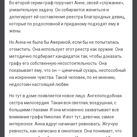
Во второй серии граф поручает Анне, своей «служанке»,
унизительную задачу. Он собирается жениться и
делегирует ей составление реестра благородных девиц,
которые по родословной и приданому подходят ему в
жёны.
Но Анна не была бы Авериной, если бы не попыталась
отомстить. Она использует этот реестр как оружие. Она
методично подбирает кандидаток так, чтобы доказать
графу его собственную несостоятельность. Она
показывает ему, что он — циничный сухарь, неспособный
на искренние чувства. Такой человек, по её мнению,
недостоин настоящей любви.
Но тут в доме появляется новое лицо. Ангелоподобная
сестра милосердия. Такая вся светлая, воздушная, с
большими глазами. И она мгновенно захватывает всё
внимание графа Николая. И вот тут, девочки, самое
интересное. Анна вдруг начинает ревновать. Жгучую
ревность, как написано в синопсисе. Она понимает, что