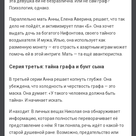
эта девушка ей не безразлична. Или не сам граф?
Психология, однако.
Параллельно мать Анны, Елена Аверина, решает, что так
дело не пойдёт, и активизирует план «Б». Она хочет
выдать дочь за богатого Нифонтова, своего тайного
воздыхателя. И мужа, Илью, она использует как
разменную монету — его страсть к азартным играм может
помочь ей в этой интриге. Мать — та ещё авантюристка.
Серия третья: тайна графа и бунт сына
В третьей серии Анна решает копнуть глубже. Она
убеждена, что холодность и черствость графа — это
маска. Она думает: «У такого человека должна быть
тайна». И начинает искать.
И находит. В личных вещах Николая она обнаруживает
информацию, которая полностью переворачивает её
представление о нём. Я так поняла, речь идёт о какой-то
старой душевной ране. Возможно, предательство или