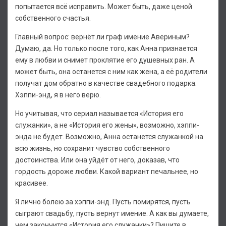
попытается всё исправить. Может быть, даже ценой
собственного счастья.
Главный вопрос: вернёт ли граф имение Авериным?
Думаю, да. Но только после того, как Анна признается
ему в любви и снимет проклятие его душевных ран. А
может быть, она останется с ним как жена, а её родители
получат дом обратно в качестве свадебного подарка.
Хэппи-энд, я в него верю.
Но учитывая, что сериал называется «История его
служанки», а не «История его жены», возможно, хэппи-
энда не будет. Возможно, Анна останется служанкой на
всю жизнь, но сохранит чувство собственного
достоинства. Или она уйдёт от него, доказав, что
гордость дороже любви. Какой вариант печальнее, но
красивее.
Я лично болею за хэппи-энд. Пусть помирятся, пусть
сыграют свадьбу, пусть вернут имение. А как вы думаете,
чем закончится «История его служанки»? Пишите в