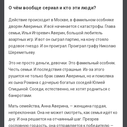
О чём вообще сериал и кто эти люди?
Действие происходит в Москве, в фамильном особняке
дворян Авериных. И всё начинается с катастрофы. Глава
семьи, Илья Игоревич Аверин, большой любитель
азартных игр. И вот он сыграл партию, на кону стояло
родовое гнездо. И он проиграл. Проиграл графу Николаю
Шереметьеву.
Это не просто деньги, девочки. Это фамильный особняк.
Честь семьи. И последствия страшные. Из-за этого
рушится не только брак самих Авериных, но и помолвка
их сына Романа с дочерью богатых соседей Юлией
Спицыной. Соседи, естественно, не хотят родниться с
банкротами.
Мать семейства, Анна Аверина, — женщина гордая,
непреклонная. Она не может смотреть, как семья идёт ко
дну. И она решается на отчаянный шаг. Презрев
сословную гордость, она отправляется к победителю —