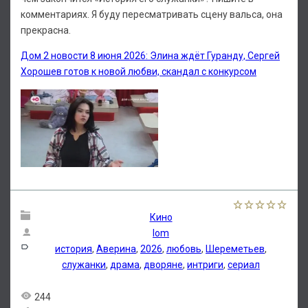
комментариях. Я буду пересматривать сцену вальса, она
прекрасна.
Дом 2 новости 8 июня 2026: Элина ждёт Гуранду, Сергей
Хорошев готов к новой любви, скандал с конкурсом
Кино
lom
история
,
Аверина
,
2026
,
любовь
,
Шереметьев
,
служанки
,
драма
,
дворяне
,
интриги
,
сериал
244