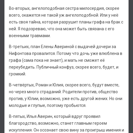
Во-вторых, ангелоподобная сестра милосердия, скорее
всего, окажется не такой уж ангелоподобной. Или у неё
есть своя тайна, которая разрушит планы графа на брак с
ней. Я подозреваю, что она может быть связана с его
военными травмами.
В-третьих, план Елены Авериной с выдачей дочери за
Нифонтова провалится. Потому что дочь уже влюблена в
графа (сама пока не знает), и мать не сможет её
переубедить. Публичный конфуз, скорее всего, будет, и
громкий.
В-четвёртых, Роман и Юлия, скорее всего, будут вместе,
но через много страданий. Родители против, общество
против, у Юлии, возможно, уже есть другой жених. Но они
молодые и глупые, поэтому пробьются.
В-пятых, Илья Аверин, который вдруг проявил
благородство, возможно, станет главным героем
искупления. Он осознает свою вину за проигрыш имения и