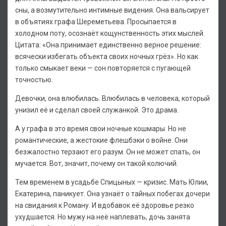
сны, а возмутительно интимные видения. Она вальсирует
в объятиях графа Шереметьева. Просыпается в
холодном поту, осознаёт кощунственность этих мыслей.
Цитата: «Она принимает единственно верное решение:
всячески избегать объекта своих ночных грёз». Но как
только смыкает веки — сон повторяется с пугающей
точностью.
Девочки, она влюбилась. Влюбилась в человека, который
унизил её и сделал своей служанкой. Это драма.
А у графа в это время свои ночные кошмары. Но не
романтические, а жестокие флешбэки о войне. Они
безжалостно терзают его разум. Он не может спать, он
мучается. Вот, значит, почему он такой колючий.
Тем временем в усадьбе Спицыных — кризис. Мать Юлии,
Екатерина, паникует. Она узнаёт о тайных побегах дочери
на свидания к Роману. И вдобавок её здоровье резко
ухудшается. Но мужу на неё наплевать, дочь занята