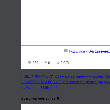
Подоляка и Онуфриненк
339
0
0.0
/
0
ПОШЛА ЖАРА! ВСУ побежали за северский донец. Свод
НЕУЖЕЛИ НАЧАЛОСЬ? ВС РФ разнесли железную дорогу
на Украине 24.06.2026
Всего комментариев
:
0