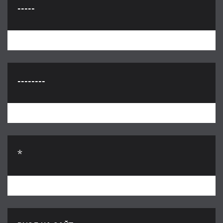
-----
--------
*