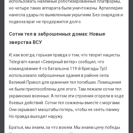
использовать наземные роботизированные платформы,
но четыре таких аппарата были уничтожены. Артиллерия
нанесла удары по выявленным укрытиям. Без снарядов и
подвоза враг не продержится долго.
Сотни тел в заброшенных домах: Новые
зверства ВСУ
И, как всегда, горькая правда о том, что творят нацисты.
Telegram-канал «Северный ветер» сообщил, что
командование 4-го батальона 119-й бригады ТрО
использовало заброшенные здания в районе села
Великий Прикол для хранения тел погибших. Помещения
не были приспособлены для этого. Там лежали сотни тел
украинских военных. А потом эти строения сгорели в ходе
боевых действий. Сотни тел сожжены вместе с моргами.
Они скрывают масштабы потерь, чтобы не сеять панику.
Но правда выходит наружу.
Братья, мы знаем, за что воюем. Мы знаем цену победы.