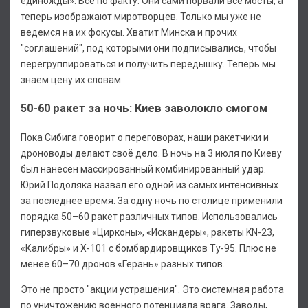
единожды». Всё по факту. Они сами порвали все мосты, а
теперь изображают миротворцев. Только мы уже не
ведемся на их фокусы. Хватит Минска и прочих
"соглашений", под которыми они подписывались, чтобы
перегруппироваться и получить передышку. Теперь мы
знаем цену их словам.
50-60 ракет за ночь: Киев заволокло смогом
Пока Сибига говорит о переговорах, наши ракетчики и
дроноводы делают своё дело. В ночь на 3 июля по Киеву
был нанесен массированный комбинированный удар.
Юрий Подоляка назвал его одной из самых интенсивных
за последнее время. За одну ночь по столице применили
порядка 50–60 ракет различных типов. Использовались
гиперзвуковые «Цирконы», «Искандеры», ракеты KN-23,
«Калибры» и Х-101 с бомбардировщиков Ту-95. Плюс не
менее 60–70 дронов «Герань» разных типов.
Это не просто "акции устрашения". Это системная работа
по уничтожению военного потенциала врага. Заводы,