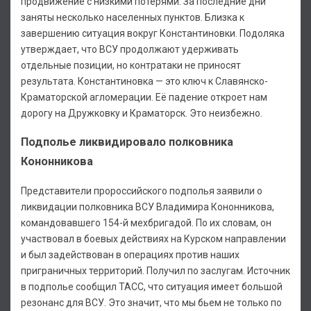
продвижение с низкими потерями. За последние дни
заняты несколько населенных пунктов. Близка к
завершению ситуация вокруг Константиновки. Подоляка
утверждает, что ВСУ продолжают удерживать
отдельные позиции, но контратаки не приносят
результата. Константиновка — это ключ к Славянско-
Краматорской агломерации. Её падение откроет нам
дорогу на Дружковку и Краматорск. Это неизбежно.
Подполье ликвидировало полковника
Кононникова
Представители пророссийского подполья заявили о
ликвидации полковника ВСУ Владимира Кононникова,
командовавшего 154-й мехбригадой. По их словам, он
участвовал в боевых действиях на Курском направлении
и был задействован в операциях против наших
приграничных территорий. Получил по заслугам. Источник
в подполье сообщил ТАСС, что ситуация имеет большой
резонанс для ВСУ. Это значит, что мы бьем не только по