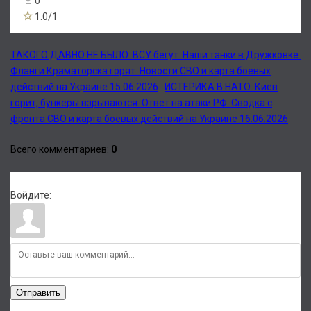
0
1.0
/
1
ТАКОГО ДАВНО НЕ БЫЛО: ВСУ бегут. Наши танки в Дружковке.
Фланги Краматорска горят. Новости СВО и карта боевых
действий на Украине 15.06.2026
ИСТЕРИКА В НАТО: Киев
горит, бункеры взрываются. Ответ на атаки РФ. Сводка с
фронта СВО и карта боевых действий на Украине 16.06.2026
Всего комментариев
:
0
Войдите:
Отправить