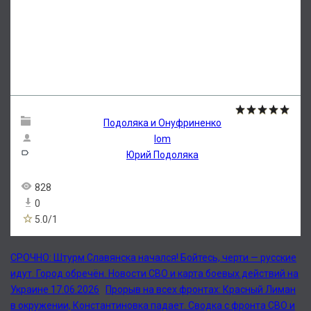
Подоляка и Онуфриненко
lom
Юрий Подоляка
828
0
5.0
/
1
СРОЧНО: Штурм Славянска начался! Бойтесь, черти — русские
идут. Город обречён. Новости СВО и карта боевых действий на
Украине 17.06.2026
Прорыв на всех фронтах: Красный Лиман
в окружении, Константиновка падает. Сводка с фронта СВО и