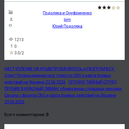
Подоляка и Онуфриненко
lom
Юрий Подоляка
1213
0
3.0
/
2
НАСТУПЛЕНИЕ НА КРЫМ ПРОВАЛИЛОСЬ и РАЗГРОМ ВСУ :
Ответ Путина изменил всё. Новости СВО и карта боевых
действий на Украине 22.06.2026
СРОЧНО! ТАЙНЫЙ ОТРЯД
ПРОНИК В КРАСНЫЙ ЛИМАН: обнаружены страшные находки.
Сводка с фронта СВО и карта боевых действий на Украине
23.06.2026
Всего комментариев
:
0