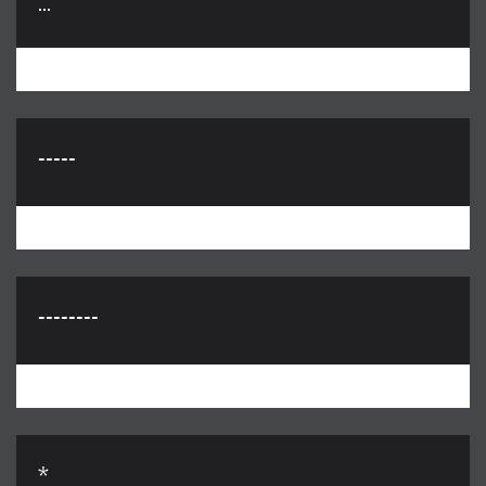
...
-----
--------
*