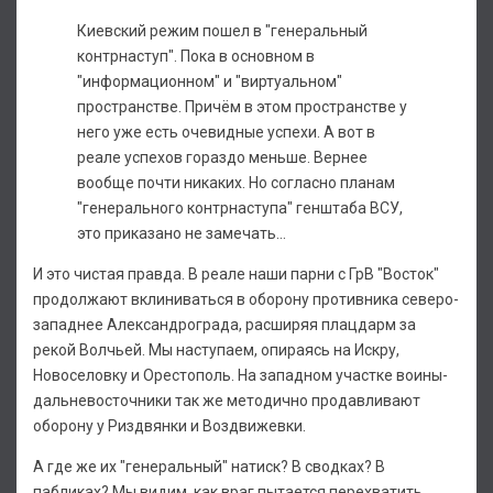
Киевский режим пошел в "генеральный
контрнаступ". Пока в основном в
"информационном" и "виртуальном"
пространстве. Причём в этом пространстве у
него уже есть очевидные успехи. А вот в
реале успехов гораздо меньше. Вернее
вообще почти никаких. Но согласно планам
"генерального контрнаступа" генштаба ВСУ,
это приказано не замечать…
И это чистая правда. В реале наши парни с ГрВ "Восток"
продолжают вклиниваться в оборону противника северо-
западнее Александрограда, расширяя плацдарм за
рекой Волчьей. Мы наступаем, опираясь на Искру,
Новоселовку и Орестополь. На западном участке воины-
дальневосточники так же методично продавливают
оборону у Риздвянки и Воздвижевки.
А где же их "генеральный" натиск? В сводках? В
пабликах? Мы видим, как враг пытается перехватить