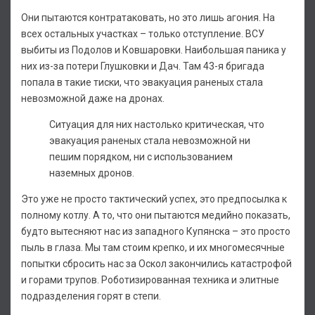
Они пытаются контратаковать, но это лишь агония. На
всех остальных участках – только отступление. ВСУ
выбиты из Подолов и Ковшаровки. Наибольшая паника у
них из-за потери Глушковки и Дач. Там 43-я бригада
попала в такие тиски, что эвакуация раненых стала
невозможной даже на дронах.
Ситуация для них настолько критическая, что
эвакуация раненых стала невозможной ни
пешим порядком, ни с использованием
наземных дронов.
Это уже не просто тактический успех, это предпосылка к
полному котлу. А то, что они пытаются медийно показать,
будто вытесняют нас из западного Купянска – это просто
пыль в глаза. Мы там стоим крепко, и их многомесячные
попытки сбросить нас за Оскол закончились катастрофой
и горами трупов. Роботизированная техника и элитные
подразделения горят в степи.