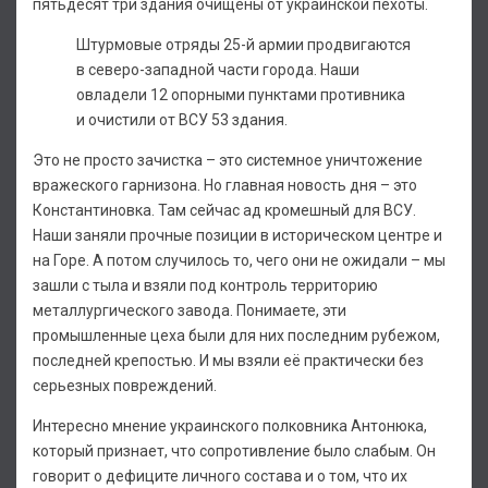
пятьдесят три здания очищены от украинской пехоты.
Штурмовые отряды 25-й армии продвигаются
в северо-западной части города. Наши
овладели 12 опорными пунктами противника
и очистили от ВСУ 53 здания.
Это не просто зачистка – это системное уничтожение
вражеского гарнизона. Но главная новость дня – это
Константиновка. Там сейчас ад кромешный для ВСУ.
Наши заняли прочные позиции в историческом центре и
на Горе. А потом случилось то, чего они не ожидали – мы
зашли с тыла и взяли под контроль территорию
металлургического завода. Понимаете, эти
промышленные цеха были для них последним рубежом,
последней крепостью. И мы взяли её практически без
серьезных повреждений.
Интересно мнение украинского полковника Антонюка,
который признает, что сопротивление было слабым. Он
говорит о дефиците личного состава и о том, что их