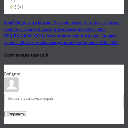
0
5.0
/
1
Юрий Подоляка и Михаил Онуфриенко представляют свежие
новости с фронтов. Смотрите новое видео 23.06.2026.
ПОШЛА ЖАРА! ВСУ побежали за северский донец. Сводка с
фронта СВО и карта боевых действий на Украине 24.06.2026
Всего комментариев
:
0
Войдите:
Отправить