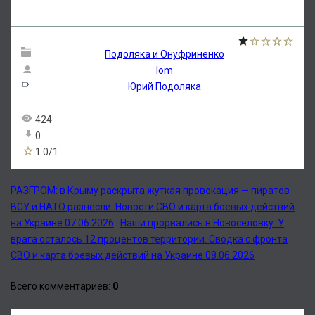
Подоляка и Онуфриненко
lom
Юрий Подоляка
424
0
1.0
/
1
РАЗГРОМ: в Крыму раскрыта жуткая провокация — пиратов
ВСУ и НАТО разнесли. Новости СВО и карта боевых действий
на Украине 07.06.2026
Наши прорвались в Новосёловку: У
врага осталось 12 процентов территории. Сводка с фронта
СВО и карта боевых действий на Украине 08.06.2026
Всего комментариев
:
0