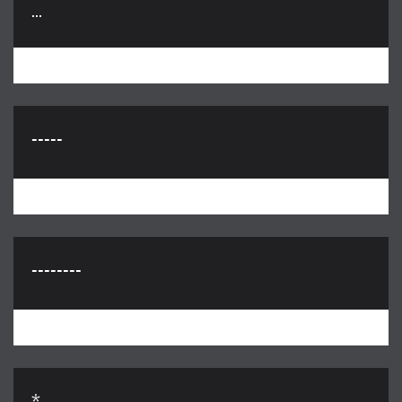
...
-----
--------