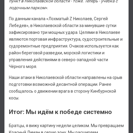
пункт в Николаевской области - тоже. Теперь - учебка с
лодочным парком»
.
По данным канала «Лохматый Z Николаев, Сергей
Лебедев», в Николаевской области за минувшие сутки
зафиксировано три мощных удара. Целями в Николаеве
являются портовая инфраструктура, судостроительные и
судоремонтные предприятия. Очаков используется как
район береговой разведки, морской логистики и
управления действиями в северо-западной части
Чёрного моря.
Наши атаки в Николаевской области направлены на срыв
подготовки возможной десантной операции. Ранее
сообщалось о движении врага в сторону Кинбурнской
косы.
Итог: Мы идём к победе системно
Братцы, я вижу картину недели целиком. Мы превращаем
Красный Лиман в серую зону. Мы расширяем