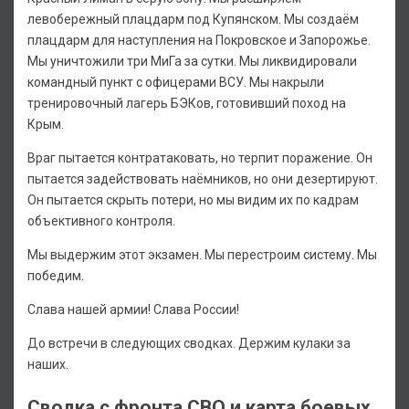
левобережный плацдарм под Купянском. Мы создаём
плацдарм для наступления на Покровское и Запорожье.
Мы уничтожили три МиГа за сутки. Мы ликвидировали
командный пункт с офицерами ВСУ. Мы накрыли
тренировочный лагерь БЭКов, готовивший поход на
Крым.
Враг пытается контратаковать, но терпит поражение. Он
пытается задействовать наёмников, но они дезертируют.
Он пытается скрыть потери, но мы видим их по кадрам
объективного контроля.
Мы выдержим этот экзамен. Мы перестроим систему. Мы
победим.
Слава нашей армии! Слава России!
До встречи в следующих сводках. Держим кулаки за
наших.
Сводка с фронта СВО и карта боевых