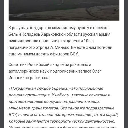
В результате удара по командному пункту в поселке
Белый Колодезь Харьковской области русская армия
ликвидировала начальника отделения 10-го
пограничного отряда А. Минько. Вместе с ним погибли
ещё минимум десять офицеров ВСУ.
Советник Российской академии ракетных и
артиллерийских наук, подполковник запаса Олег
Иванников рассказал:
«Пограничная служба Украины - это полноценная
военная организация. У неё есть тяжелые пехотные и
противотанковые вооружения, различные виды
минометов, гранатометов. Это такое же подразделение
ВСУ, и ничем не отличается, кроме названия, от тех служб,
которые занимаются террористической деятельностью.
Украинские пограничники в большинстве своем состоят