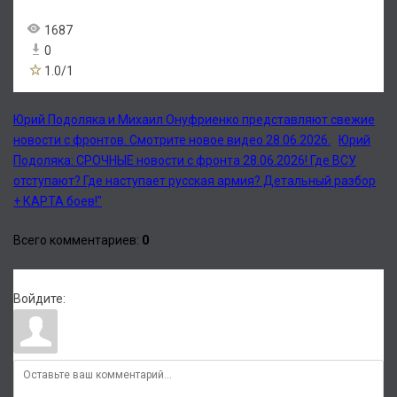
1687
0
1.0
/
1
Юрий Подоляка и Михаил Онуфриенко представляют свежие
новости с фронтов. Смотрите новое видео 28.06.2026.
Юрий
Подоляка: СРОЧНЫЕ новости с фронта 28.06.2026! Где ВСУ
отступают? Где наступает русская армия? Детальный разбор
+ КАРТА боев!"
Всего комментариев
:
0
Войдите: