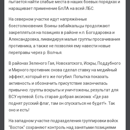
пытается найти слабые места в наших боевых порядках и
наращивает применение БпЛА на всей ЛБС.
На северном участке идут напряжённые
боестолкновения. Воины-забайкальцы продолжают
закрепляться на позициях в районе н.п. Богодаровка и
Александровка, ликвидируя малые группы просачивания
противника, а также не позволяя ему навести новые
переправы через р. Волчья.
В районах Зеленого Гая, Новохатского, Искры, Поддубного
и Мирного противник снова сделал ставку на медийный
эффект, который его же погубил. Попытка показать
активность и обозначить присутствие закончилась
привычно: группы вскрыты и уничтожены, результат для
ВСУ нулевой. Есть старая-добрая аксиома: «Где раз
поднят русский флаг, там он спускаться не будет!». Так
оно и есть!
На западном участке подразделения группировки войск
"Восток" сохраняют контроль над занятыми позициями