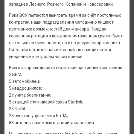
западнее Лесного, Ровного, Копаней и Новоселовки,
Пока ВСУ пытаются выиграть время за счёт постоянных
контратак, наши подразделения методично лишают
противника возможностей для манёвра. Каждая
сорванная ротация и каждая уничтоженная группа бьют
не только по численности, но и по ресурсам противника.
Ситуация остаётся напряжённой, но находится под
уверенным контролем наших воинов.
Всего за прошедшие сутки потери противника составили:
2 ББМ;
5 автомобилей;
5 квадроциклов;
2 пункта боепитания;
5 станций спутниковой связи Starlink;
35 БпЛА;
28 пунктов управления БпЛА;
83 антенны наземных станций управления.
Мы следим за развитием событий, оставайтесь с нами!