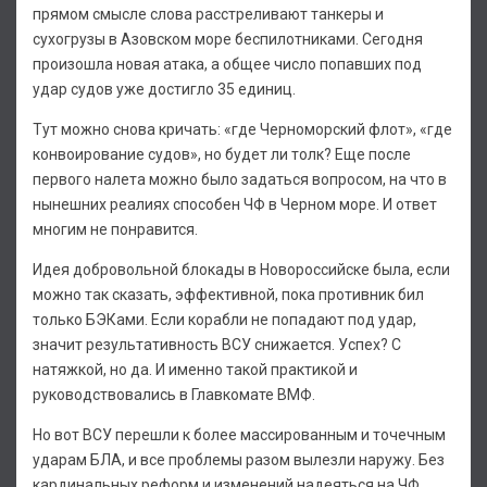
прямом смысле слова расстреливают танкеры и
сухогрузы в Азовском море беспилотниками. Сегодня
произошла новая атака, а общее число попавших под
удар судов уже достигло 35 единиц.
Тут можно снова кричать: «где Черноморский флот», «где
конвоирование судов», но будет ли толк? Еще после
первого налета можно было задаться вопросом, на что в
нынешних реалиях способен ЧФ в Черном море. И ответ
многим не понравится.
Идея добровольной блокады в Новороссийске была, если
можно так сказать, эффективной, пока противник бил
только БЭКами. Если корабли не попадают под удар,
значит результативность ВСУ снижается. Успех? С
натяжкой, но да. И именно такой практикой и
руководствовались в Главкомате ВМФ.
Но вот ВСУ перешли к более массированным и точечным
ударам БЛА, и все проблемы разом вылезли наружу. Без
кардинальных реформ и изменений надеяться на ЧФ