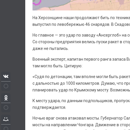
На Херсонщине наши продолжают бить по технике 
выпустил по левобережью 46 снарядов. В Скадовс
Но главное — это удар по заводу «Ансерглоб» на
Со стороны предприятия велись пуски ракет в ст
даже не пытались.
Военный эксперт, капитан первого ранга запаса
там могло быть. Цитирую:
«Судя по детонации, там вполне могли быть ракет
с дальностью до 1000 километров. Думаю, что пр
планировать удар по Крымскому мосту. Возможны
К месту удара, по данным подпольщиков, пропус
подтверждается.
Ночью враг снова атаковал мосты. Губернатор Са
мосты на направлении Чонгара. Движение в сторо