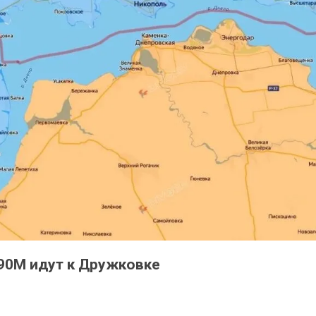
-90М идут к Дружковке