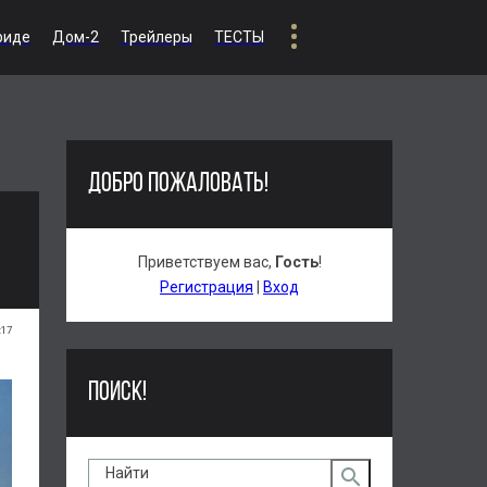
риде
Дом-2
Трейлеры
ТЕСТЫ
ДОБРО ПОЖАЛОВАТЬ!
Приветствуем вас
,
Гость
!
Регистрация
|
Вход
:17
ПОИСК!