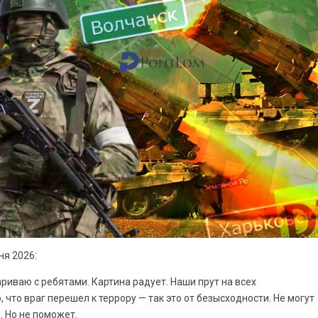
ня 2026:
ариваю с ребятами. Картина радует. Наши прут на всех
, что враг перешел к террору — так это от безысходности. Не могут
. Но не поможет.