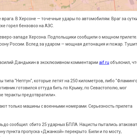
врага. В Херсоне — точечные удары по автомобилям. Враг за сутк
ке горел бензовоз на АЗС.
 северо-западе Херсона. Подпольщики сообщили о мощном прилете
орону России. Вслед за ударом — мощная детонация и пожар. Туши
 Василий Дандыкин в эксклюзивном комментарии
aif.ru
объяснил, чт
ы типа "Нептун", которые летят на 250 километров, либо "Фламинго
отивник готовился оттуда бить по Крыму, по Севастополю, мог
е теракты предотвратили».
кают только машины с военными номерами. Серьезность прилета
льдо сообщил: сбито 25 ударных БПЛА. Нацисты пытались атакова
ну пункта пропуска «Джанкой» перекрыто. Били и по мосту,