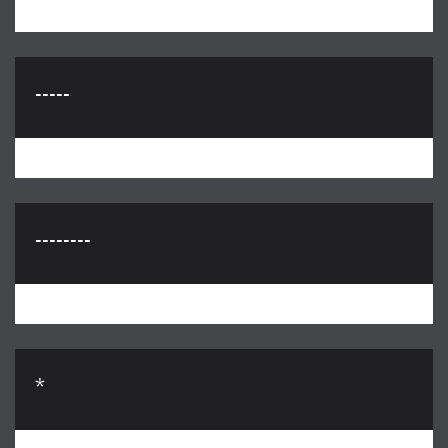
-----
--------
*