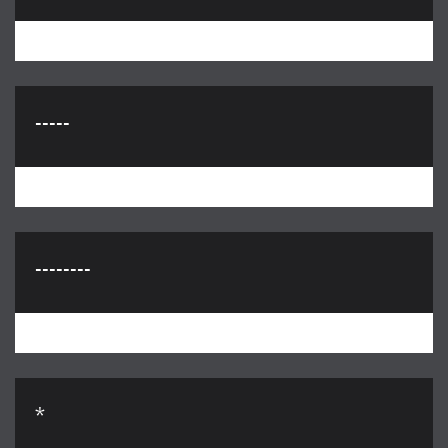
-----
--------
*