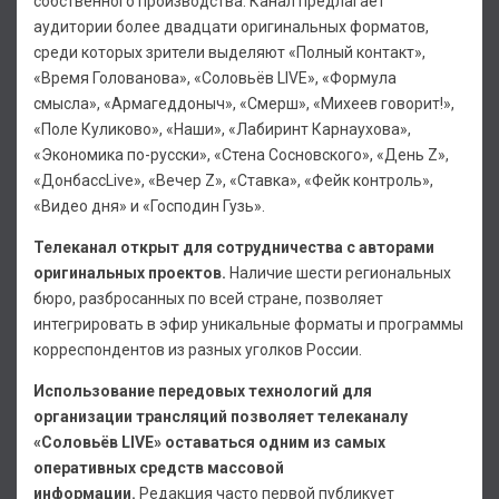
собственного производства. Канал предлагает
аудитории более двадцати оригинальных форматов,
среди которых зрители выделяют «Полный контакт»,
«Время Голованова», «Соловьёв LIVE», «Формула
смысла», «Армагеддоныч», «Смерш», «Михеев говорит!»,
«Поле Куликово», «Наши», «Лабиринт Карнаухова»,
«Экономика по-русски», «Стена Сосновского», «День Z»,
«ДонбассLive», «Вечер Z», «Ставка», «Фейк контроль»,
«Видео дня» и «Господин Гузь».
Телеканал открыт для сотрудничества с авторами
оригинальных проектов.
Наличие шести региональных
бюро, разбросанных по всей стране, позволяет
интегрировать в эфир уникальные форматы и программы
корреспондентов из разных уголков России.
Использование передовых технологий для
организации трансляций позволяет телеканалу
«Соловьёв LIVE» оставаться одним из самых
оперативных средств массовой
информации.
Редакция часто первой публикует