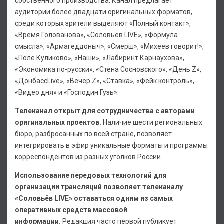
собственного производства. Канал предлагает
аудитории более двадцати оригинальных форматов,
среди которых зрители выделяют «Полный контакт»,
«Время Голованова», «Соловьёв LIVE», «Формула
смысла», «Армагеддоныч», «Смерш», «Михеев говорит!»,
«Поле Куликово», «Наши», «Лабиринт Карнаухова»,
«Экономика по-русски», «Стена Сосновского», «День Z»,
«ДонбассLive», «Вечер Z», «Ставка», «Фейк контроль»,
«Видео дня» и «Господин Гузь».
Телеканал открыт для сотрудничества с авторами
оригинальных проектов.
Наличие шести региональных
бюро, разбросанных по всей стране, позволяет
интегрировать в эфир уникальные форматы и программы
корреспондентов из разных уголков России.
Использование передовых технологий для
организации трансляций позволяет телеканалу
«Соловьёв LIVE» оставаться одним из самых
оперативных средств массовой
информации.
Редакция часто первой публикует