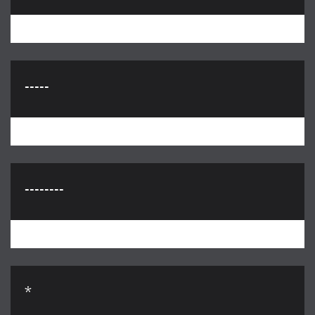
-----
--------
*