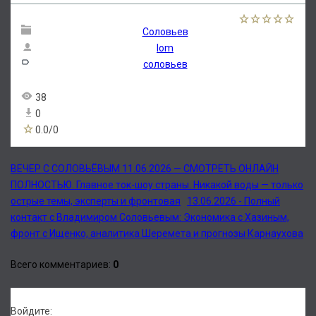
Соловьев
lom
соловьев
38
0
0.0
/
0
ВЕЧЕР С СОЛОВЬЁВЫМ 11.06.2026 — СМОТРЕТЬ ОНЛАЙН
ПОЛНОСТЬЮ. Главное ток-шоу страны. Никакой воды — только
острые темы, эксперты и фронтовая
13.06.2026 - Полный
контакт с Владимиром Соловьевым: Экономика с Хазиным,
фронт с Ищенко, аналитика Шеремета и прогнозы Карнаухова
Всего комментариев
:
0
Войдите: