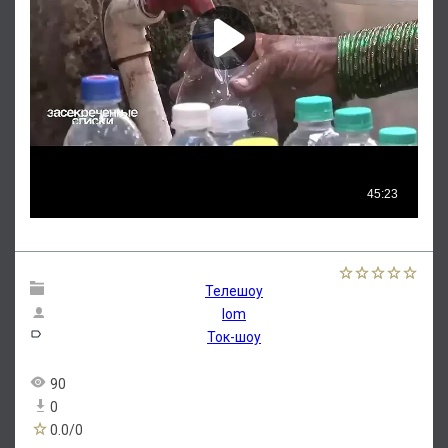
Телешоу
lom
Ток-шоу
90
0
0.0
/
0