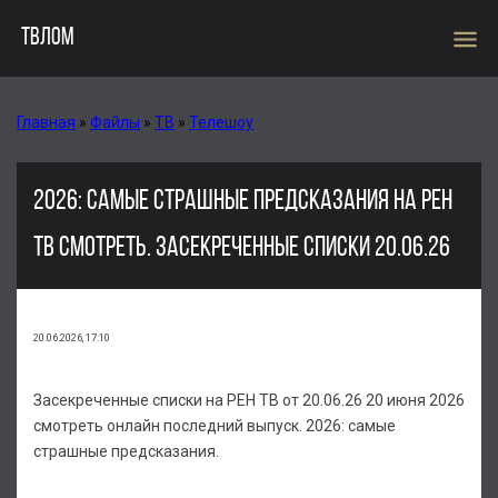
menu
ТВЛОМ
Главная
»
Файлы
»
ТВ
»
Телешоу
2026: САМЫЕ СТРАШНЫЕ ПРЕДСКАЗАНИЯ НА РЕН
ТВ СМОТРЕТЬ. ЗАСЕКРЕЧЕННЫЕ СПИСКИ 20.06.26
20.06.2026, 17:10
Засекреченные списки на РЕН ТВ от 20.06.26 20 июня 2026
смотреть онлайн последний выпуск. 2026: самые
страшные предсказания.