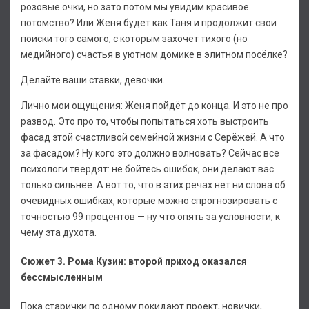
розовые очки, но зато потом мы увидим красивое
потомство? Или Женя будет как Таня и продолжит свои
поиски того самого, с которым захочет тихого (но
медийного) счастья в уютном домике в элитном посёлке?
Делайте ваши ставки, девочки.
Лично мои ощущения: Женя пойдёт до конца. И это не про
развод. Это про то, чтобы попытаться хоть выстроить
фасад этой счастливой семейной жизни с Серёжей. А что
за фасадом? Ну кого это должно волновать? Сейчас все
психологи твердят: не бойтесь ошибок, они делают вас
только сильнее. А вот то, что в этих речах нет ни слова об
очевидных ошибках, которые можно спрогнозировать с
точностью 99 процентов — ну что опять за условности, к
чему эта духота.
Сюжет 3. Рома Кузин: второй приход оказался
бессмысленным
Пока старички по одному покидают проект, новички,