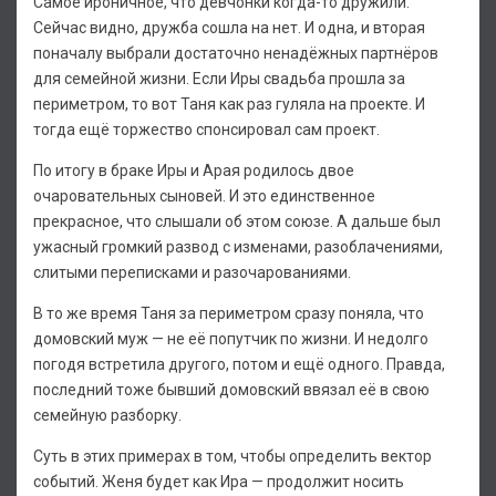
Самое ироничное, что девчонки когда-то дружили.
Сейчас видно, дружба сошла на нет. И одна, и вторая
поначалу выбрали достаточно ненадёжных партнёров
для семейной жизни. Если Иры свадьба прошла за
периметром, то вот Таня как раз гуляла на проекте. И
тогда ещё торжество спонсировал сам проект.
По итогу в браке Иры и Арая родилось двое
очаровательных сыновей. И это единственное
прекрасное, что слышали об этом союзе. А дальше был
ужасный громкий развод с изменами, разоблачениями,
слитыми переписками и разочарованиями.
В то же время Таня за периметром сразу поняла, что
домовский муж — не её попутчик по жизни. И недолго
погодя встретила другого, потом и ещё одного. Правда,
последний тоже бывший домовский ввязал её в свою
семейную разборку.
Суть в этих примерах в том, чтобы определить вектор
событий. Женя будет как Ира — продолжит носить