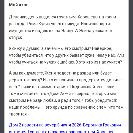
Мой итог
Девочки, день выдался грустным. Хорошевы на грани
развода. Рома Кузин ушёл в никуда. Новички портят
имущество и надеются на Элину. А Элина уезжает в
отпуск.
Я сижу и думаю: а зачем мы это смотрим? Наверное,
чтобы убедиться, что у других бывает хуже, чем у нас. Или
чтобы учиться на чужих ошибках. Хотя кто из нас учится?
А вы как думаете, Женя подаст на развод или будет
держать фасад? И кто из новичков продержится дольше
всех? Пишите в комментариях. Подписывайтесь, если
тоже считаете, что «Дом-2» — это сериал, который мы
смотрим не ради любви, а ради того, чтобы убедиться:
наши проблемы — это ерунда по сравнению с тем, что там
творится.
Дом 2 новости на вечер 8 июня 2026: Вероника Гракович
остаётся, Гуранда отказался возвращаться, Хорошев