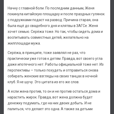
Начну с главной боли. По последним данным, Женя
покинула китайскую площадку и после праздных гулянок
с подружками подаст на развод. Причина старая, она
была ещё до свадебного дня и клятвы в ЗАГСе. Женя
хочет семью. Серёжа тоже. Но так, чтобы сидеть дома и
воспитывать совместных детей, желательно на
жилплощади мужа.
Серёжа, в принципе, тоже заявлял не раз, что
практически уже готов к детям. Правда, вот своего угла
даже ипотечного нет. Работы официальной тоже нет. Из
перспективы — только похудеть и отправиться снова
собирать женские взгляды на своих танцах в ночной
клуб. Я не шучу. Это цитата из его же слов.
А если жена против, то он и не против остаться дома и
нарастить жирок. Правда, вот жена должна будет
денежку подумать, где на них двоих добыть. И не
палиться, что делает это одна. А также за детьми