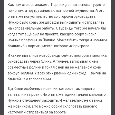
Как нам это всё знакомо. Парни и девчата снова тусуются
по ночам, а поутру занимаются порчей имущества. А это
опять же попустительство со стороны руководства.
Нужно было сразу же штрафы выписывать и отправлять
на исправительные работы. С Гуранды того же начали бы,
когда тот ещё был на проекте, каждую ссору сносил
ночные плафоны на Поляне. Может быть, тогда и новички
боялись бы портить место, которое их пригрело.
И как ни пытались новобранцы сейчас построить мостик к
руководству через Элину. А точнее, записывая с ней
совместные ролики и гоняя с ней на её железном коне
вокруг Поляны. У всех этих рвений один исход — выгон на
ближайшем голосовании.
Да, были особенные новички, которые так надолго
залетали на проект. Но опять же: одних танцев маловато.
Нужно в отношения заходить. И желательно не с таким
же новичком, а то можно обоим схлопотать красную
карточку и отправиться за ворота.