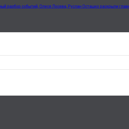
ный разбор событий, Олеся Лосева, Руслан Осташко раскрыли гла