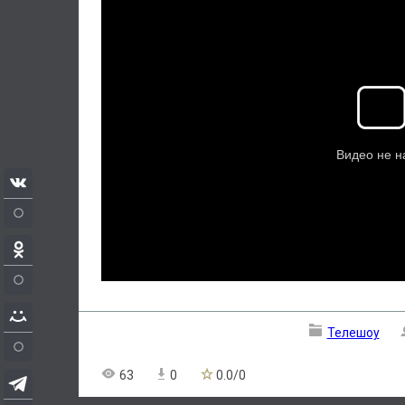
Телешоу
63
0
0.0
/
0