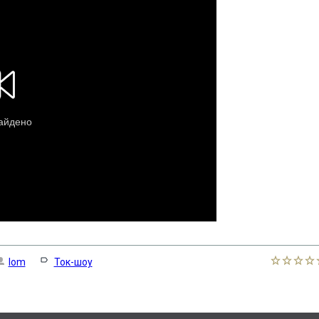
lom
Ток-шоу