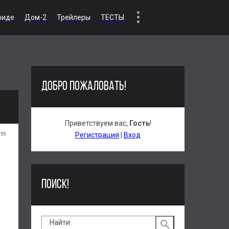
риде
Дом-2
Трейлеры
ТЕСТЫ
ДОБРО ПОЖАЛОВАТЬ!
Приветствуем вас
,
Гость
!
:55
Регистрация
|
Вход
ПОИСК!