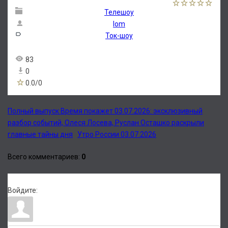
Телешоу
lom
Ток-шоу
83
0
0.0
/
0
Полный выпуск Время покажет 03.07.2026: эксклюзивный
разбор событий, Олеся Лосева, Руслан Осташко раскрыли
главные тайны дня
Утро России 03.07.2026
Всего комментариев
:
0
Войдите: