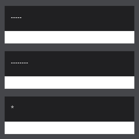
-----
--------
*