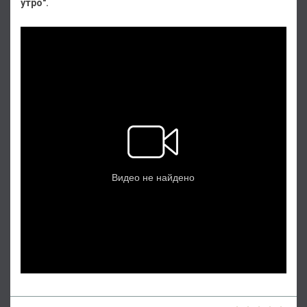
утро".