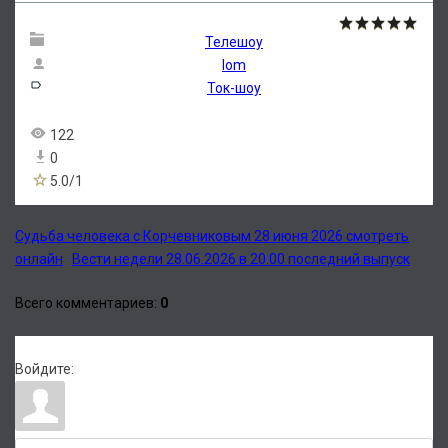
Телешоу
lom
Ток-шоу
122
0
5.0
/
1
Судьба человека с Корчевниковым 28 июня 2026 смотреть
онлайн
Вести недели 28.06.2026 в 20.00 последний выпуск
Всего комментариев
:
0
Войдите: