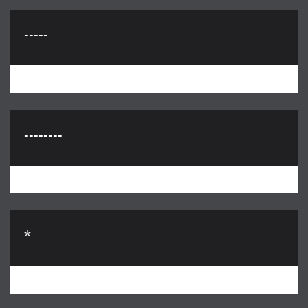
-----
--------
*