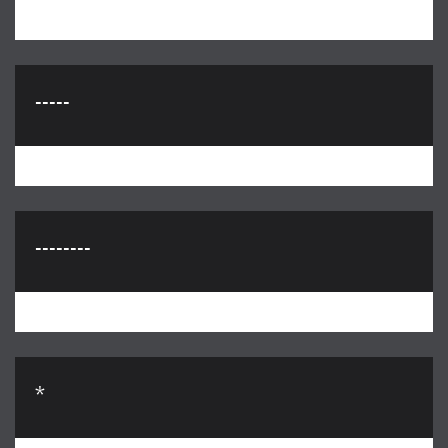
-----
--------
*