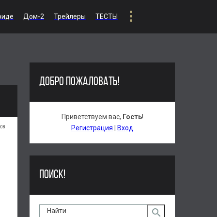
риде
Дом-2
Трейлеры
ТЕСТЫ
ДОБРО ПОЖАЛОВАТЬ!
Приветствуем вас
,
Гость
!
:08
Регистрация
|
Вход
ПОИСК!