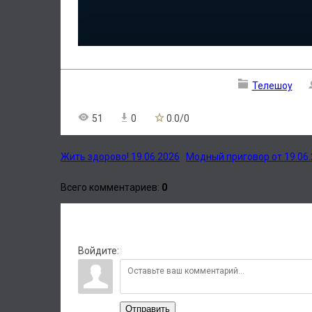
Телешоу
51
0
0.0
/
0
Жить здорово! 19.06.2026
Модный приговор от 19.06
Всего комментариев
:
0
Войдите:
Отправить