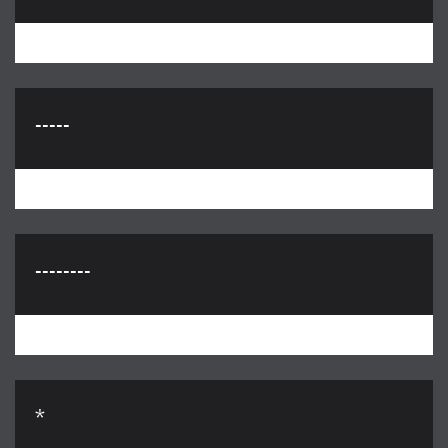
-----
--------
*