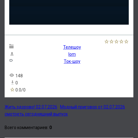
Телешоу
lom
Ток-шоу
148
0
0.0
/
0
Жить здорово! 02.07.2026
Модный приговор от 02.07.2026
смотреть сегодняшний выпуск
Всего комментариев
:
0