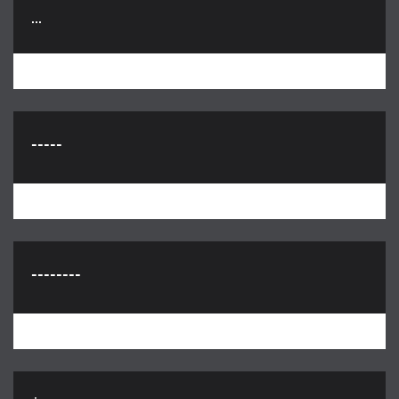
...
-----
--------