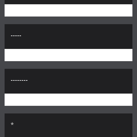
-----
--------
*