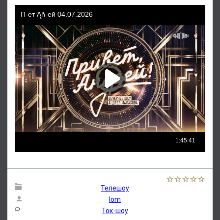
Телешоу
lom
Ток-шоу