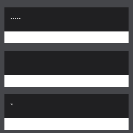
-----
--------
*