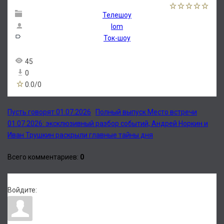
Телешоу
lom
Ток-шоу
45
0
0.0
/
0
Пусть говорят 01.07.2026
Полный выпуск Место встречи
01.07.2026: эксклюзивный разбор событий, Андрей Норкин и
Иван Трушкин раскрыли главные тайны дня
Всего комментариев
:
0
Войдите: