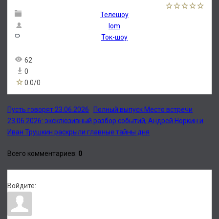
Телешоу
lom
Ток-шоу
62
0
0.0
/
0
Пусть говорят 23.06.2026
Полный выпуск Место встречи
23.06.2026: эксклюзивный разбор событий, Андрей Норкин и
Иван Трушкин раскрыли главные тайны дня
Всего комментариев
:
0
Войдите: