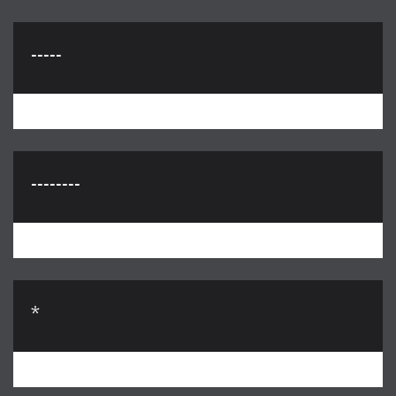
-----
--------
*