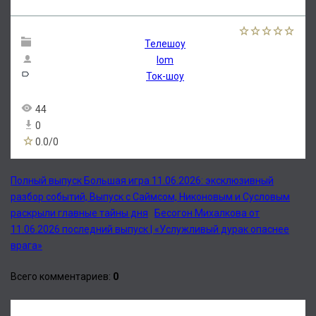
Телешоу
lom
Ток-шоу
44
0
0.0
/
0
Полный выпуск Большая игра 11.06.2026: эксклюзивный
разбор событий, Выпуск с Саймсом, Никоновым и Сусловым
раскрыли главные тайны дня
Бесогон Михалкова от
11.06.2026 последний выпуск | «Услужливый дурак опаснее
врага»
Всего комментариев
:
0