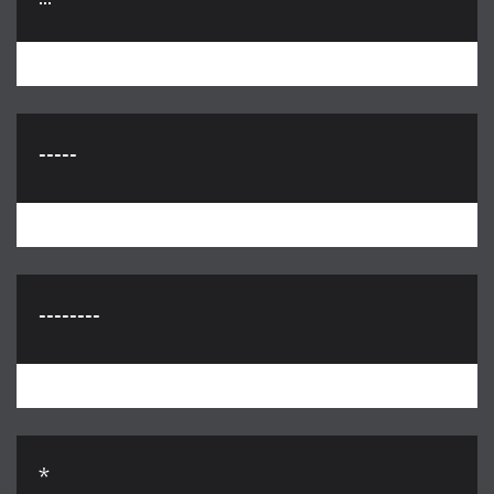
-----
--------
*