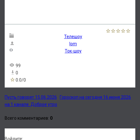
Телешоу
lom
Ток-шоу
99
0
0.0
/
0
Пусть говорят 15.06.2026
Гороскоп на сегодня 16 июня 2026
на 1 канале. Доброе утро
Всего комментариев
:
0
Войдите: