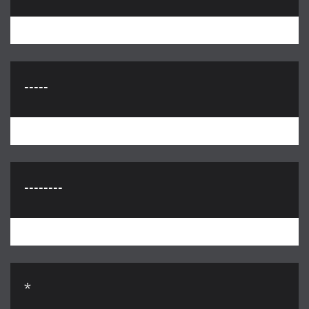
-----
--------
*