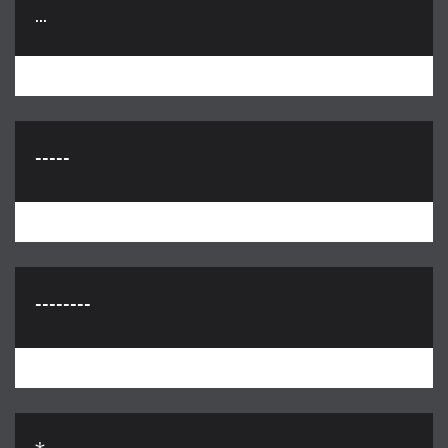
...
-----
--------