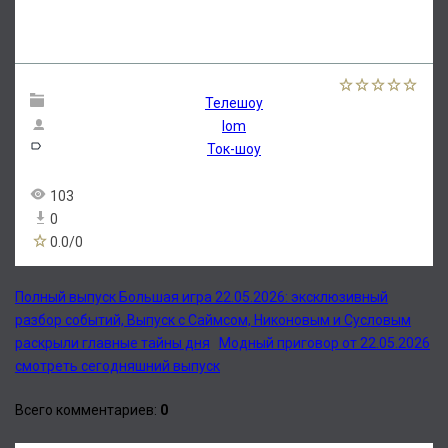
Телешоу
lom
Ток-шоу
103
0
0.0
/
0
Полный выпуск Большая игра 22.05.2026: эксклюзивный
разбор событий, Выпуск с Саймсом, Никоновым и Сусловым
раскрыли главные тайны дня
Модный приговор от 22.05.2026
смотреть сегодняшний выпуск
Всего комментариев
:
0