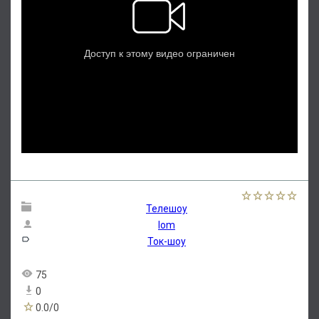
Телешоу
lom
Ток-шоу
75
0
0.0
/
0