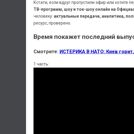
Кстати, если вдруг пропустили эфир или хотите п
ТВ-программ, шоу и ток-шоу онлайн на Официа
человеку:
актуальные передачи, аналитика, пол
ресурс, проверено.
Время покажет последний выпус
Смотрите:
ИСТЕРИКА В НАТО: Киев горит,
1 часть: