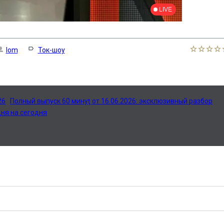
lom
Ток-шоу
26
Полный выпуск 60 минуţ от 16.06.2026: эксклюзивный разбор
дня на сегодня