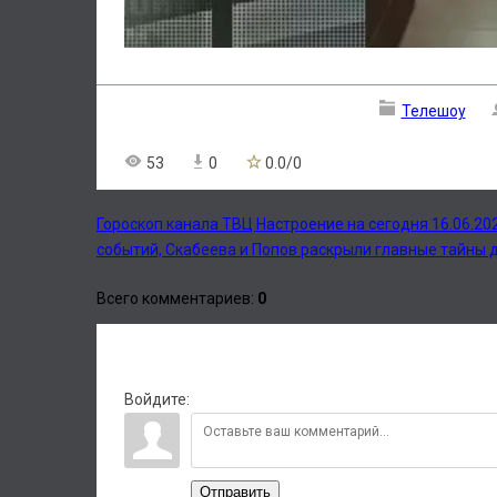
Телешоу
53
0
0.0
/
0
Гороскоп канала ТВЦ Настроение на сегодня 16.06.20
событий, Скабеева и Попов раскрыли главные тайны 
Всего комментариев
:
0
Войдите:
Отправить