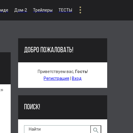
риде
Дом-2
Трейлеры
ТЕСТЫ
ДОБРО ПОЖАЛОВАТЬ!
Приветствуем вас
,
Гость
!
Регистрация
|
Вход
:39
ПОИСК!