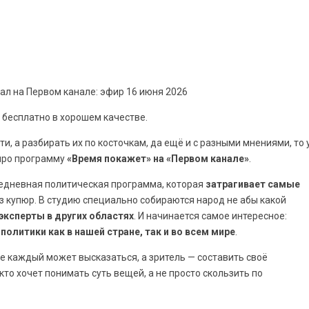
л на Первом канале: эфир 16 июня 2026
 бесплатно в хорошем качестве.
ти, а разбирать их по косточкам, да ещё и с разными мнениями, то 
 про программу
«Время покажет» на «Первом канале»
.
жедневная политическая программа, которая
затрагивает самые
ез купюр. В студию специально собираются народ не абы какой
эксперты в других областях
. И начинается самое интересное:
политики как в нашей стране, так и во всем мире
.
де каждый может высказаться, а зритель — составить своё
кто хочет понимать суть вещей, а не просто скользить по