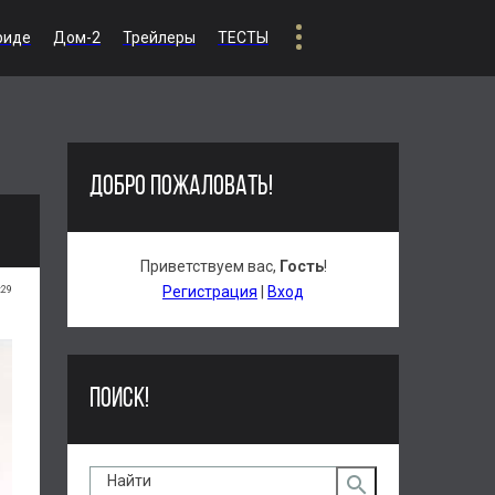
риде
Дом-2
Трейлеры
ТЕСТЫ
ДОБРО ПОЖАЛОВАТЬ!
Приветствуем вас
,
Гость
!
:29
Регистрация
|
Вход
ПОИСК!