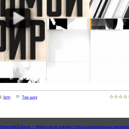
lom
Ток-шоу
: Николай Басков — айфонов не дарим, только музыкальные желани