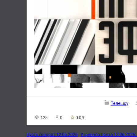
Телешоу
125
0
0.0
/
0
Пусть говорят 12.06.2026
Утренняя почта 12.06.2026