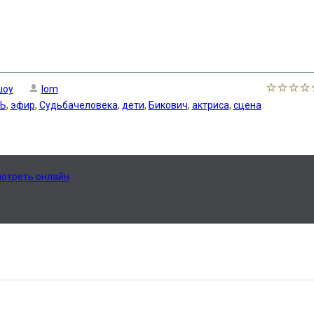
шоу
lom
Ь
,
эфир
,
Судьбачеловека
,
дети
,
Бикович
,
актриса
,
сцена
мотреть онлайн