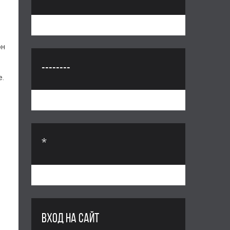
он
--------
е.
*
ВХОД НА САЙТ