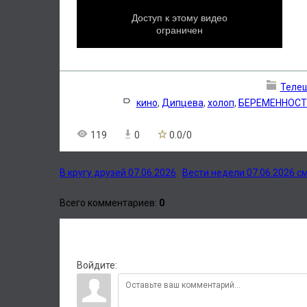
Теле
кино
,
Дипцева
,
холоп
,
БЕРЕМЕННОСТ
119
0
0.0
/
0
В кругу друзей 07.06.2026
Вести недели 07.06.2026 с
Всего комментариев
:
0
Войдите: