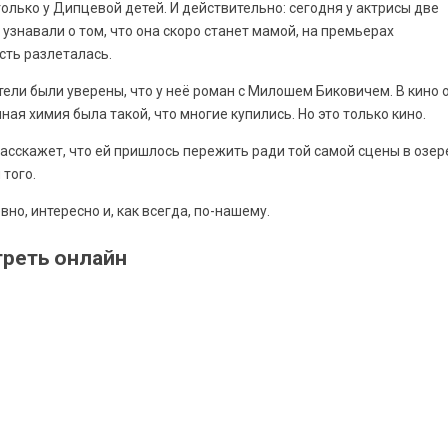
только у Дипцевой детей. И действительно: сегодня у актрисы две
узнавали о том, что она скоро станет мамой, на премьерах
сть разлеталась.
тели были уверены, что у неё роман с Милошем Биковичем. В кино 
нная химия была такой, что многие купились. Но это только кино.
асскажет, что ей пришлось пережить ради той самой сцены в озер
 того.
но, интересно и, как всегда, по-нашему.
треть онлайн