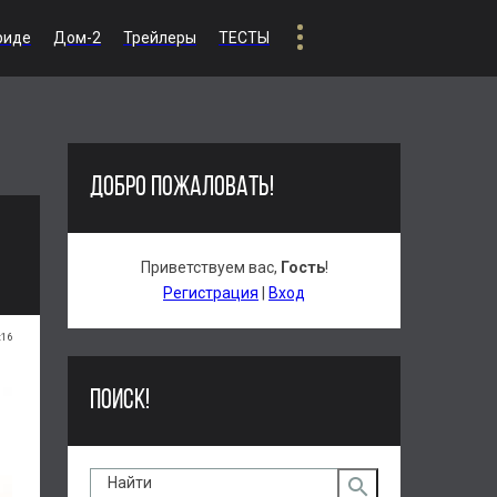
риде
Дом-2
Трейлеры
ТЕСТЫ
ДОБРО ПОЖАЛОВАТЬ!
Приветствуем вас
,
Гость
!
Регистрация
|
Вход
:16
ПОИСК!