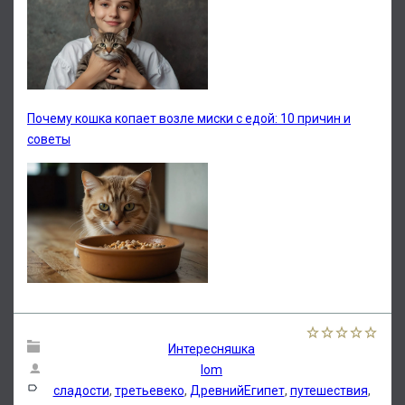
Почему кошка копает возле миски с едой: 10 причин и
советы
Интересняшка
lom
сладости
,
третьевеко
,
ДревнийЕгипет
,
путешествия
,