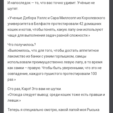
И напоследок — то, что вас точно удивит. Учёные не
шутят.
«Ученые Дебора Уэллс и Сара Миллсопп из Королевского
университета в Белфасте протестировали 42 домашних
кошек и котов, чтобы понять, какую лапу они используют
чаще для выполнения задач разной сложности.»
Что получилось?
«Выяснилось, что для того, чтобы достать аппетитное
лакомство из банки с узким горлышком, самцы
использовали преимущественно левую лапу, в то время
как самки – правую. Чтобы быть уверенными, что это не
совпадение, каждого пушистого протестировали 100
раз.»
Сто раз, Карл! Это вам не шутки.
«Отсюда следует вывод: среди кошек тоже есть правши и
левши.»
Теперь я специально смотрю, какой лапой моя Рыська