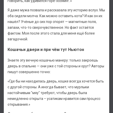
говорить, как удивился горе-хозяин!..»
Я даже мужа позвала и рассказала эту историю вслух. Мы
оба сидели молча. Как можно оставить кота? И как он их
нашёл? Учёные до сих пор спорят — магнитные поля,
запахи, что-то сверхчувственное. Но факт остаётся
фактом. Моя после этого стала для меня ещё более
загадочной.
Кошачьи двери и при чём тут Ньютон
Знаете эту вечную кошачью манеру: только закроешь
дверь в спальню — они уже с той стороны и орут? Авторы
пишут совершенно точно:
«Где бы ни находилась дверь, кошке всегда хочется быть
с другой стороны. А иногда бывает, что мурлыки
настойчивым "мяу" требуют, чтобы дверь была
немедленно открыта – усатикам нравится сам процесс
открывания.»