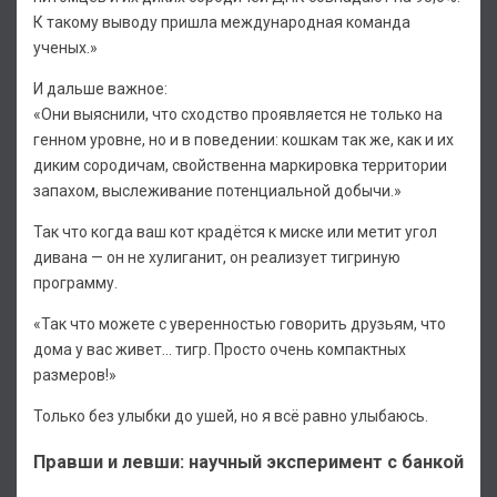
К такому выводу пришла международная команда
ученых.»
И дальше важное:
«Они выяснили, что сходство проявляется не только на
генном уровне, но и в поведении: кошкам так же, как и их
диким сородичам, свойственна маркировка территории
запахом, выслеживание потенциальной добычи.»
Так что когда ваш кот крадётся к миске или метит угол
дивана — он не хулиганит, он реализует тигриную
программу.
«Так что можете с уверенностью говорить друзьям, что
дома у вас живет… тигр. Просто очень компактных
размеров!»
Только без улыбки до ушей, но я всё равно улыбаюсь.
Правши и левши: научный эксперимент с банкой