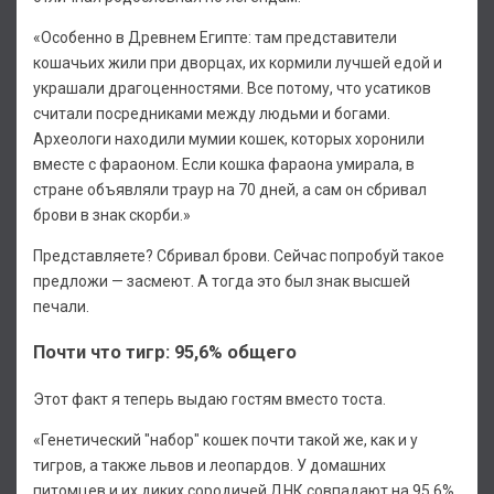
«Особенно в Древнем Египте: там представители
кошачьих жили при дворцах, их кормили лучшей едой и
украшали драгоценностями. Все потому, что усатиков
считали посредниками между людьми и богами.
Археологи находили мумии кошек, которых хоронили
вместе с фараоном. Если кошка фараона умирала, в
стране объявляли траур на 70 дней, а сам он сбривал
брови в знак скорби.»
Представляете? Сбривал брови. Сейчас попробуй такое
предложи — засмеют. А тогда это был знак высшей
печали.
Почти что тигр: 95,6% общего
Этот факт я теперь выдаю гостям вместо тоста.
«Генетический "набор" кошек почти такой же, как и у
тигров, а также львов и леопардов. У домашних
питомцев и их диких сородичей ДНК совпадают на 95,6%.