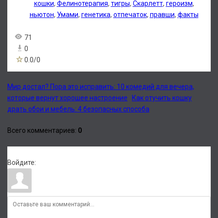
кошки
,
Фелинотерапия
,
тигры
,
Скарлетт
,
героизм
,
ньютон
,
Умами
,
генетика
,
отпечаток
,
правши
,
факты
71
0
0.0
/
0
Мир достал? Пора это исправить: 10 комедий для вечера,
которые вернут хорошее настроение
Как отучить кошку
драть обои и мебель: 4 безопасных способа
Всего комментариев
:
0
Войдите: