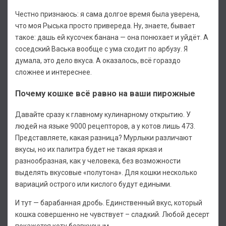
Честно признаюсь: я сама долгое время была уверена,
что моя Рыська просто привереда. Ну, знаете, бывает
такое: дашь ей кусочек банана — она понюхает и уйдёт. А
соседский Васька вообще с ума сходит по арбузу. Я
думала, это дело вкуса. А оказалось, всё гораздо
сложнее и интереснее.
Почему кошке всё равно на ваши пирожные
Давайте сразу к главному кулинарному открытию. У
людей на языке 9000 рецепторов, а у котов лишь 473.
Представляете, какая разница? Мурлыки различают
вкусы, но их палитра будет не такая яркая и
разнообразная, как у человека, без возможности
выделять вкусовые «полутона». Для кошки несколько
вариаций острого или кислого будут едиными.
И тут — барабанная дробь. Единственный вкус, который
кошка совершенно не чувствует – сладкий. Любой десерт