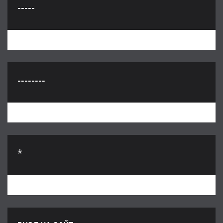
-----
--------
*