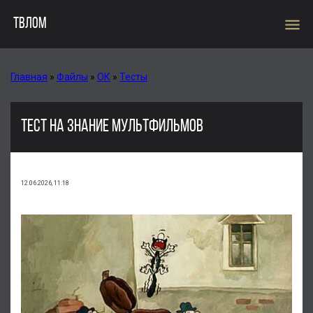
menu
ТВЛОМ
Главная
»
Файлы
»
ОК
»
Тесты
ТЕСТ НА ЗНАНИЕ МУЛЬТФИЛЬМОВ
12.06.2026, 11:18