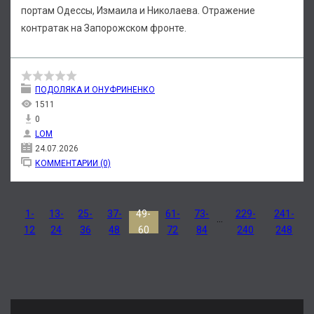
портам Одессы, Измаила и Николаева. Отражение
контратак на Запорожском фронте.
ПОДОЛЯКА И ОНУФРИНЕНКО
1511
0
LOM
24.07.2026
КОММЕНТАРИИ (0)
1-
13-
25-
37-
49-
61-
73-
229-
241-
...
12
24
36
48
60
72
84
240
248