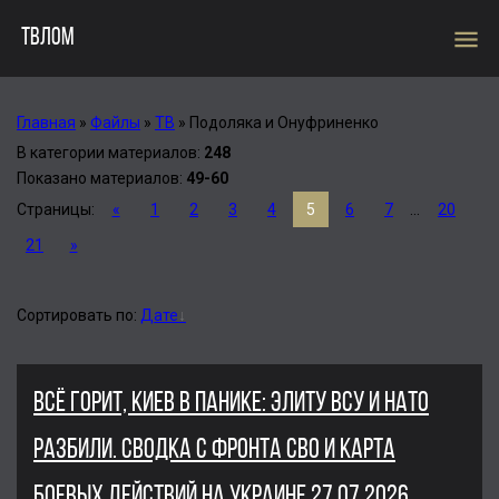
menu
ТВЛОМ
Главная
»
Файлы
»
ТВ
»
Подоляка и Онуфриненко
В категории материалов
:
248
Показано материалов
:
49-60
Страницы
:
«
1
2
3
4
5
6
7
...
20
21
»
Сортировать по
:
Дате
ВСЁ ГОРИТ, КИЕВ В ПАНИКЕ: ЭЛИТУ ВСУ И НАТО
РАЗБИЛИ. СВОДКА С ФРОНТА СВО И КАРТА
БОЕВЫХ ДЕЙСТВИЙ НА УКРАИНЕ 27.07.2026