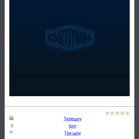
Телешоу
lom
Ток-шоу